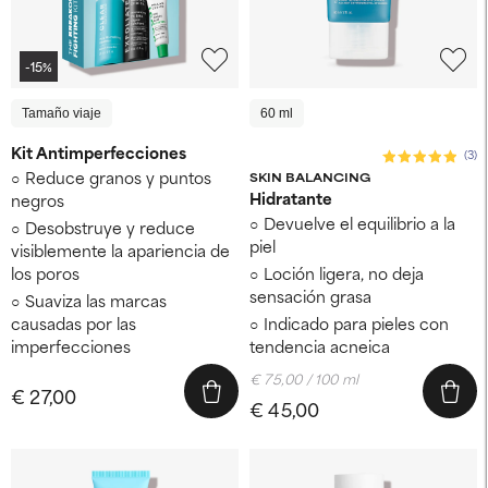
-15%
Tamaño viaje
60 ml
Kit Antimperfecciones
(3)
Reduce granos y puntos
SKIN BALANCING
Hidratante
negros
Devuelve el equilibrio a la
Desobstruye y reduce
piel
visiblemente la apariencia de
los poros
Loción ligera, no deja
sensación grasa
Suaviza las marcas
causadas por las
Indicado para pieles con
imperfecciones
tendencia acneica
€ 75,00 / 100 ml
€ 27,00
€ 45,00