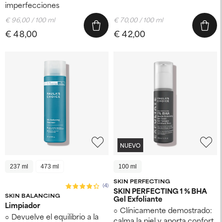
imperfecciones
€ 96,00 / 100 ml
€ 70,00 / 100 ml
€ 48,00
€ 42,00
NUEVO
237 ml
473 ml
100 ml
SKIN PERFECTING
(4)
SKIN PERFECTING 1 % BHA
SKIN BALANCING
Gel Exfoliante
Limpiador
Clínicamente demostrado:
Devuelve el equilibrio a la
calma la piel y aporta confort