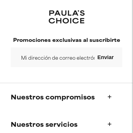
Promociones exclusivas al suscribirte
Enviar
Nuestros compromisos
Quiénes somos
Nuestros servicios
La historia de Paula
Consejo de Expertos Científicos