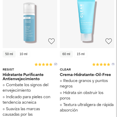
50 ml
10 ml
60 ml
15 ml
(2)
(1)
RESIST
CLEAR
Hidratante Purificante
Crema-Hidratante-Oil-Free
Antienvejecimiento
Reduce granos y puntos
Combate los signos del
negros
envejecimiento
Hidrata sin obstruir los
Indicado para pieles con
poros
tendencia acneica
Textura ultraligera de rápida
Suaviza las marcas
absorción
causadas por las