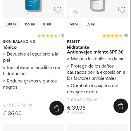
-15%
190 ml
355 ml
30 ml
60 ml
15 ml
(12)
(8)
SKIN BALANCING
RESIST
Tónico
Hidratante
Antienvejecimiento SPF 30
Devuelve el equilibrio a la
Matifica los brillos de la piel
piel
Protege de los daños
Restablece el equilibrio de
causados por la exposición a
hidratación
los factores ambientales
Reduce granos y puntos
Combate los signos del
negros
envejecimiento
€ 66,58 / 100 ml
€ 18,95 / 100 ml
€ 39,95
€ 36,00
€ 47,00