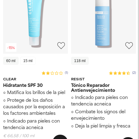
-15%
60 ml
15 ml
118 ml
(1)
(2)
CLEAR
RESIST
Hidratante SPF 30
Tónico Reparador
Antienvejecimiento
Matifica los brillos de la piel
Indicado para pieles con
Protege de los daños
tendencia acneica
causados por la exposición a
Combate los signos del
los factores ambientales
envejecimiento
Indicado para pieles con
Deja la piel limpia y fresca
tendencia acneica
€ 66,58 / 100 ml