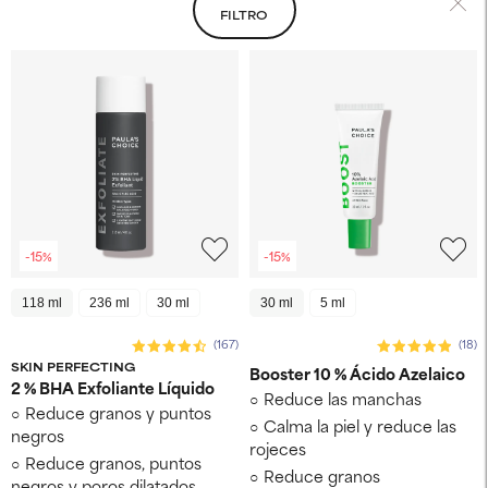
FILTRO
-15%
-15%
118 ml
236 ml
30 ml
30 ml
5 ml
(167)
(18)
SKIN PERFECTING
Booster 10 % Ácido Azelaico
2 % BHA Exfoliante Líquido
Reduce las manchas
Reduce granos y puntos
Calma la piel y reduce las
negros
rojeces
Reduce granos, puntos
Reduce granos
negros y poros dilatados