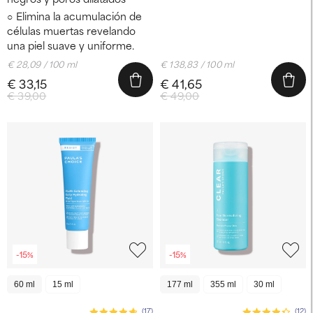
Elimina la acumulación de
células muertas revelando
una piel suave y uniforme.
€ 28,09 / 100 ml
€ 138,83 / 100 ml
€ 33,15
€ 41,65
€ 39,00
€ 49,00
-15%
-15%
60 ml
15 ml
177 ml
355 ml
30 ml
(17)
(12)