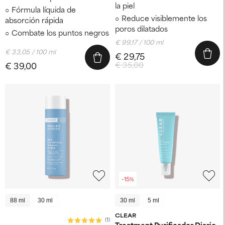
la piel
Fórmula líquida de
Reduce visiblemente los
absorción rápida
poros dilatados
Combate los puntos negros
€ 99,17 / 100 ml
€ 33,05 / 100 ml
€ 29,75
€ 39,00
€ 35,00
-15%
88 ml
30 ml
30 ml
5 ml
CLEAR
(1)
Treatment Purificador Diario