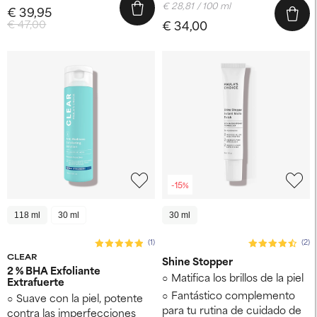
€ 28,81 / 100 ml
€ 39,95
€ 47,00
€ 34,00
-15%
118 ml
30 ml
30 ml
(1)
(2)
CLEAR
Shine Stopper
2 % BHA Exfoliante
Matifica los brillos de la piel
Extrafuerte
Fantástico complemento
Suave con la piel, potente
para tu rutina de cuidado de
contra las imperfecciones