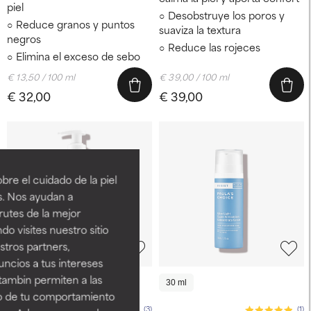
piel
Desobstruye los poros y
Reduce granos y puntos
suaviza la textura
negros
Reduce las rojeces
Elimina el exceso de sebo
€ 13,50 / 100 ml
€ 39,00 / 100 ml
€ 32,00
€ 39,00
re el cuidado de la piel
s. Nos ayudan a
rutes de la mejor
do visites nuestro sitio
tros partners,
ncios a tus intereses
tambin permiten a las
190 ml
30 ml
30 ml
so de tu comportamiento
(3)
(1)