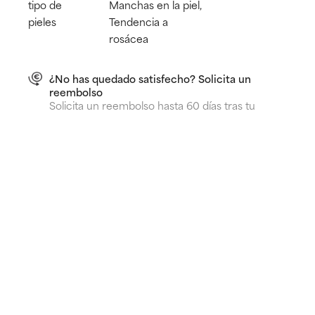
tipo de
Manchas en la piel,
pieles
Tendencia a
rosácea
¿No has quedado satisfecho? Solicita un
reembolso
Solicita un reembolso hasta 60 días tras tu
compra, incluso si has usado el producto.
Envío GRATIS desde 40 €
¿Para qué sirve?
Reduce granos
Suaviza las marcas causadas por las imperfecciones
Calma las rojeces