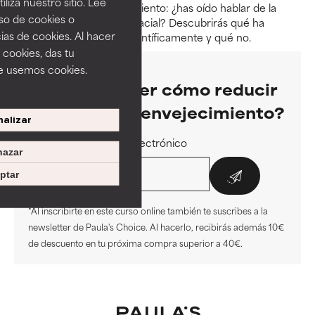
iza nuestro sitio. Lee
alternativas antienvejecimiento: ¿has oído hablar de la
uso de cookies o
microneedling o el yoga facial? Descubrirás qué ha
ias de cookies. Al hacer
demostrado funcionar científicamente y qué no.
 cookies, das tu
e usemos cookies.
¿Quieres saber cómo reducir
los signos de envejecimiento?
alizar
Dirección de correo electrónico
azar
ptar
*Al inscribirte en este curso online también te suscribes a la
newsletter de Paula's Choice. Al hacerlo, recibirás además 10€
de descuento en tu próxima compra superior a 40€.