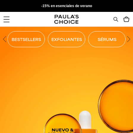
-15% en esenciales de verano
BESTSELLERS
EXFOLIANTES
SÉRUMS
TA