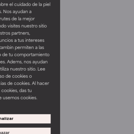
re el cuidado de la piel
s. Nos ayudan a
rutes de la mejor
do visites nuestro sitio
tros partners,
ncios a tus intereses
tambin permiten a las
so de tu comportamiento
ines. Adems, nos ayudan
iza nuestro sitio. Lee
uso de cookies o
ias de cookies. Al hacer
 cookies, das tu
e usemos cookies.
alizar
azar