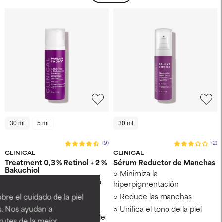
30 ml
5 ml
30 ml
(9)
(2)
CLINICAL
CLINICAL
Treatment 0,3 % Retinol + 2 %
Sérum Reductor de Manchas
Bakuchiol
Minimiza la
Mejora el tono y la textura
hiperpigmentación
de la piel
Reduce las manchas
re el cuidado de la piel
Reduce las manchas
s. Nos ayudan a
Unifica el tono de la piel
Reduce arrugas y líneas de
rutes de la mejor