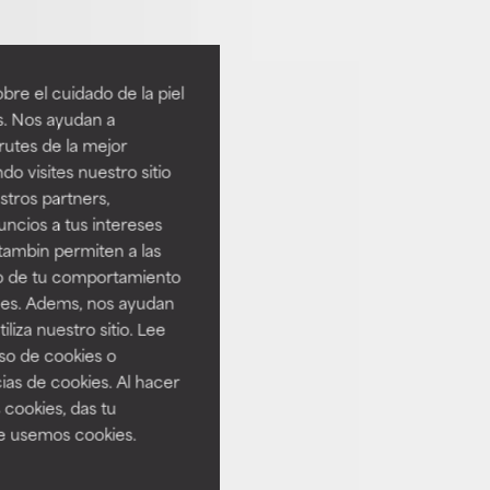
re el cuidado de la piel
s. Nos ayudan a
rutes de la mejor
do visites nuestro sitio
tros partners,
ncios a tus intereses
tambin permiten a las
so de tu comportamiento
ines. Adems, nos ayudan
iza nuestro sitio. Lee
uso de cookies o
ias de cookies. Al hacer
 cookies, das tu
e usemos cookies.