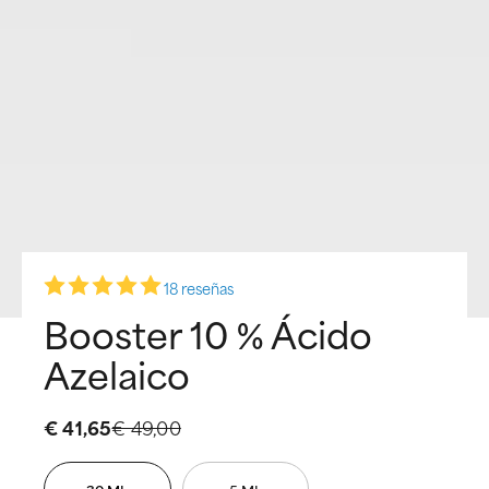
18 reseñas
Booster 10 % Ácido
Azelaico
€ 41,65
€ 49,00
30 ML
5 ML