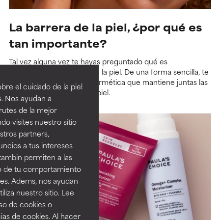
La barrera de la piel, ¿por qué es
tan importante?
Tal vez alguna vez te hayas preguntado qué es
exactamente la barrera de la piel. De una forma sencilla, te
diremos que es la capa hermética que mantiene juntas las
re el cuidado de la piel
capas más externas de la piel.
s. Nos ayudan a
Leer más
rutes de la mejor
do visites nuestro sitio
tros partners,
ncios a tus intereses
tambin permiten a las
so de tu comportamiento
ines. Adems, nos ayudan
iza nuestro sitio. Lee
uso de cookies o
ias de cookies. Al hacer