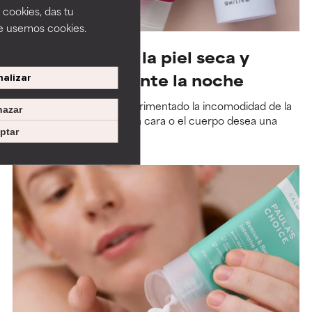
 cookies, das tu
e usemos cookies.
Cómo eliminar la piel seca y
escamosa durante la noche
alizar
Cualquiera que haya experimentado la incomodidad de la
azar
piel seca y escamosa en la cara o el cuerpo desea una
ptar
solución, y rápido.
Leer más