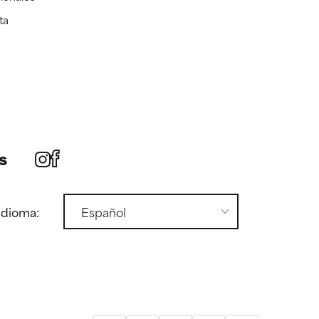
ta
s
idioma: