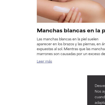
Manchas blancas en la p
Las manchas blancas en la piel suelen
aparecer en los brazos y las piernas, en á
expuestas al sol. Mientras que las mancha
marrones son causadas por un exceso d
pigmento, las manchas blancas se forma
Leer más
cuando el pigmento es destruido por año
exposición al sol.
Desvel
Nos ay
cuando
adapta