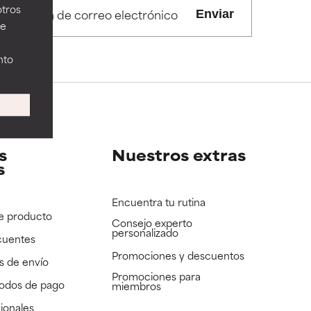
otros
Enviar
ee
nto
s
Nuestros extras
s
Encuentra tu rutina
e producto
Consejo experto
personalizado
cuentes
Promociones y descuentos​
s de envío
Promociones para
todos de pago
miembros
ionales