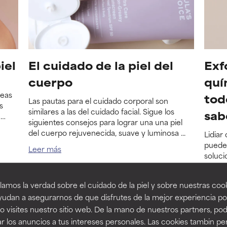
iel
El cuidado de la piel del
Exf
cuerpo
quí
reas
tod
Las pautas para el cuidado corporal son
s
similares a las del cuidado facial. Sigue los
sab
e
siguientes consejos para lograr una una piel
n
del cuerpo rejuvenecida, suave y luminosa ...
Lidiar 
s de
puede 
Leer más
soluci
Leer 
amos la verdad sobre el cuidado de la piel y sobre nuestras cook
udan a asegurarnos de que disfrutes de la mejor experiencia po
 visites nuestro sitio web. De la mano de nuestros partners, p
r los anuncios a tus intereses personales. Las cookies tambin p