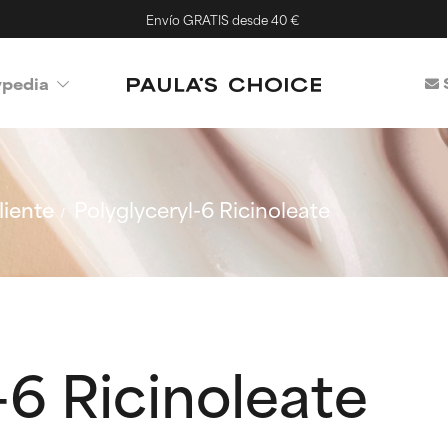
Envío GRATIS desde 40 €
ypedia
iente
Polyglyceryl-6 Ricinoleate
-6 Ricinoleate