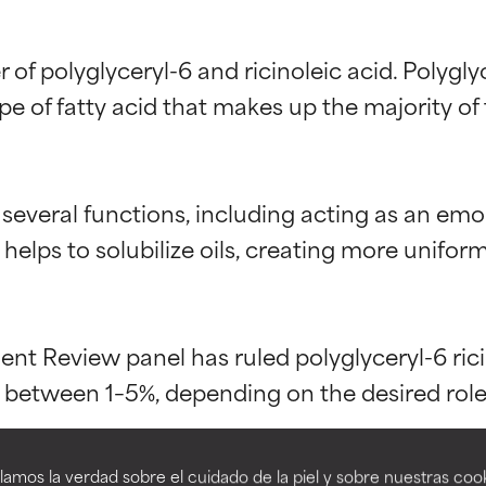
r of polyglyceryl-6 and ricinoleic acid. Polygl
type of fatty acid that makes up the majority of
several functions, including acting as an emoll
o helps to solubilize oils, creating more unifo
ciones de ingredientes
ciones de ingredientes
t Review panel has ruled polyglyceryl-6 ricino
esaliente con beneficios reales para la piel. Su eficacia está de
esaliente con beneficios reales para la piel. Su eficacia está de
estudios independientes.
estudios independientes.
an beneficiosos como los de la categoría excelente, suelen ser 
an beneficiosos como los de la categoría excelente, suelen ser 
amos la verdad sobre el cuidado de la piel y sobre nuestras cook