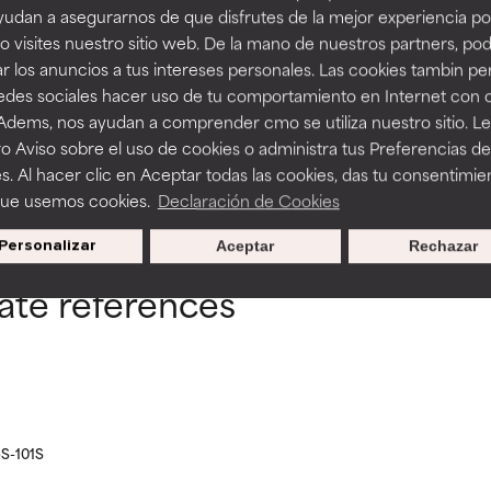
ra, la estabilidad o la absorción de una fórmula.
ra, la estabilidad o la absorción de una fórmula.
udan a asegurarnos de que disfrutes de la mejor experiencia po
 Polyricinoleate
Glycerin
 visites nuestro sitio web. De la mano de nuestros partners, p
E
E
r los anuncios a tus intereses personales. Las cookies tambin p
ciertas limitaciones en cuanto a su apariencia, estabilidad o efic
ciertas limitaciones en cuanto a su apariencia, estabilidad o efic
redes sociales hacer uso de tu comportamiento en Internet con 
s básicos o que no cuentan con suficiente respaldo científico.
s básicos o que no cuentan con suficiente respaldo científico.
 Adems, nos ayudan a comprender cmo se utiliza nuestro sitio. L
o Aviso sobre el uso de cookies o administra tus Preferencias de
OMENDABLE
OMENDABLE
s. Al hacer clic en Aceptar todas las cookies, das tu consentimie
BACK TO SEARCH
recer algunos beneficios se recomienda evitarlo por su probab
recer algunos beneficios se recomienda evitarlo por su probab
que usemos cookies.
Declaración de Cookies
ecialmente si se combina con otros ingredientes problemáticos.
ecialmente si se combina con otros ingredientes problemáticos.
Personalizar
Aceptar
Rechazar
EJABLE
EJABLE
eate references
rovocar efectos adversos como irritación, inflamación o seque
rovocar efectos adversos como irritación, inflamación o seque
 se utiliza en altas concentraciones o junto con otros ingrediente
 se utiliza en altas concentraciones o junto con otros ingrediente
CAR
CAR
strado, pero con la información científica disponible pendiente d
strado, pero con la información científica disponible pendiente d
5S-101S