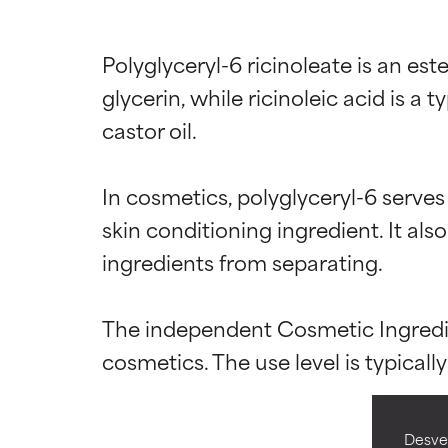
Polyglyceryl-6 ricinoleate is an este
glycerin, while ricinoleic acid is a 
castor oil.

In cosmetics, polyglyceryl-6 serves 
skin conditioning ingredient. It als
Califica
Califica
ingredients from separating.

EXCELENTE
EXCELENTE
The independent Cosmetic Ingredien
Ingrediente sobr
Ingrediente sobr
respaldada por 
respaldada por 
BUENO
BUENO
Aunque no son t
Aunque no son t
Desvel