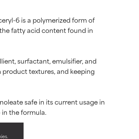
yceryl-6 is a polymerized form of 
 the fatty acid content found in 
ient, surfactant, emulsifier, and 
rm product textures, and keeping 
leate safe in its current usage in 
mostrada y
mostrada y
necesarios para
necesarios para
ies.