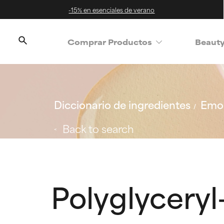
-15% en esenciales de verano
Comprar Productos
Beaut
Diccionario de ingredientes
Emol
Back to search
Polyglyceryl