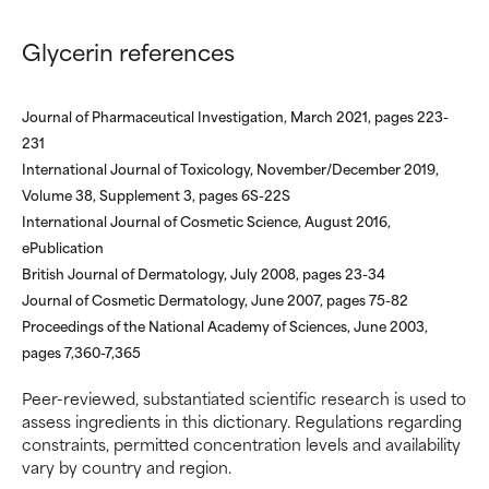
beneficios se recomienda
beneficios se recomienda
evitarlo por su probabilidad de
evitarlo por su probabilidad de
Glycerin references
causar irritación, especialmente
causar irritación, especialmente
si se combina con otros
si se combina con otros
ingredientes problemáticos.
ingredientes problemáticos.
Journal of Pharmaceutical Investigation, March 2021, pages 223-
231
DESACONSEJABLE
DESACONSEJABLE
International Journal of Toxicology, November/December 2019,
Ha demostrado provocar
Ha demostrado provocar
Volume 38, Supplement 3, pages 6S-22S
efectos adversos como
efectos adversos como
International Journal of Cosmetic Science, August 2016,
irritación, inflamación o
irritación, inflamación o
ePublication
sequedad, especialmente si se
sequedad, especialmente si se
British Journal of Dermatology, July 2008, pages 23-34
utiliza en altas concentraciones
utiliza en altas concentraciones
o junto con otros ingredientes
o junto con otros ingredientes
Journal of Cosmetic Dermatology, June 2007, pages 75-82
irritantes.
irritantes.
Proceedings of the National Academy of Sciences, June 2003,
pages 7,360-7,365
SIN CALIFICAR
SIN CALIFICAR
Peer-reviewed, substantiated scientific research is used to
Ingrediente registrado, pero
Ingrediente registrado, pero
assess ingredients in this dictionary. Regulations regarding
con la información científica
con la información científica
constraints, permitted concentration levels and availability
disponible pendiente de revisar.
disponible pendiente de revisar.
vary by country and region.