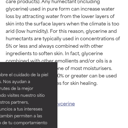
care products). Any humectant (including 
glycerine) used in pure form can increase water 
loss by attracting water from the lower layers of 
skin into the surface layers when the climate is too 
arid (low humidity). For this reason, glycerine and 
humectants are typically used in concentrations of 
5% or less and always combined with other 
Calificaciones de
Calificaciones de
ingredients to soften skin. In fact, glycerine 
combined with other emollients and/or oils is a 
ingredientes
ingredientes
fundamental cornerstone of most moisturisers. 
re el cuidado de la piel
However, amounts of 10% or greater can be used 
EXCELENTE
EXCELENTE
s. Nos ayudan a
Ingrediente sobresaliente con
Ingrediente sobresaliente con
rutes de la mejor
beneficios reales para la piel. Su
beneficios reales para la piel. Su
do visites nuestro sitio
eficacia está demostrada y
eficacia está demostrada y
tros partners,
Related ingredients:
Glycerine
respaldada por estudios
respaldada por estudios
ncios a tus intereses
independientes.
independientes.
tambin permiten a las
so de tu comportamiento
BUENO
BUENO