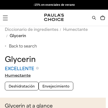
-15% en esenciales de verano
Diccionario de ingredientes
Humectante
Glycerin
Back to search
Glycerin
EXCELLENTE
Humectante
Deshidratación
Envejecimiento
Glycerin at a glance