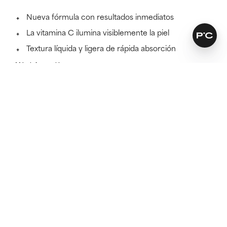
Nueva fórmula con resultados inmediatos
La vitamina C ilumina visiblemente la piel
Textura líquida y ligera de rápida absorción
Más información
El 100 %
consiguió una piel más luminosa sin irritación.*
*Basado en un estudio clínico independiente con 30 sujetos
durante 12 semanas donde se aplicaba el producto dos
veces al día.