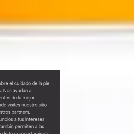
re el cuidado de la piel
s. Nos ayudan a
rutes de la mejor
do visites nuestro sitio
tros partners,
ncios a tus intereses
tambin permiten a las
so de tu comportamiento