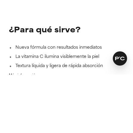
¿Para qué sirve?
Nueva fórmula con resultados inmediatos
La vitamina C ilumina visiblemente la piel
Textura líquida y ligera de rápida absorción
Más información
El 100 %
consiguió una piel más luminosa sin irritación.*
*Basado en un estudio clínico independiente con 30 sujetos
durante 12 semanas donde se aplicaba el producto dos