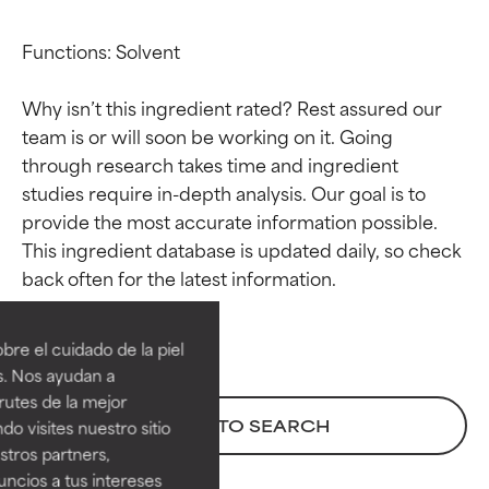
Functions: Solvent

Why isn’t this ingredient rated? Rest assured our 
team is or will soon be working on it. Going 
through research takes time and ingredient 
studies require in-depth analysis. Our goal is to 
provide the most accurate information possible. 
This ingredient database is updated daily, so check 
Calificaciones de
Calificaciones de
ingredientes
ingredientes
re el cuidado de la piel
EXCELENTE
EXCELENTE
s. Nos ayudan a
Ingrediente sobresaliente con
Ingrediente sobresaliente con
rutes de la mejor
beneficios reales para la piel. Su
beneficios reales para la piel. Su
BACK TO SEARCH
do visites nuestro sitio
eficacia está demostrada y
eficacia está demostrada y
tros partners,
respaldada por estudios
respaldada por estudios
ncios a tus intereses