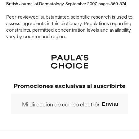
British Journal of Dermatology, September 2007, pages 569-574
Ha demostrado provocar
Ha demostrado provocar
efectos adversos como
efectos adversos como
Peer-reviewed, substantiated scientific research is used to
irritación, inflamación o
irritación, inflamación o
assess ingredients in this dictionary. Regulations regarding
sequedad, especialmente si se
sequedad, especialmente si se
constraints, permitted concentration levels and availability
utiliza en altas concentraciones
utiliza en altas concentraciones
vary by country and region.
o junto con otros ingredientes
o junto con otros ingredientes
irritantes.
irritantes.
SIN CALIFICAR
SIN CALIFICAR
Ingrediente registrado, pero
Ingrediente registrado, pero
con la información científica
con la información científica
disponible pendiente de revisar.
disponible pendiente de revisar.
Promociones exclusivas al suscribirte
Enviar