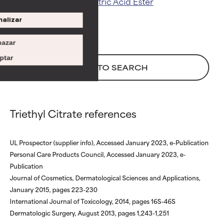
Related ingredients:
Citric Acid
Ester
ACEPTABLE
ACEPTABLE
alizar
Puede presentar ciertas
Puede presentar ciertas
limitaciones en cuanto a su
limitaciones en cuanto a su
apariencia, estabilidad o
apariencia, estabilidad o
azar
eficacia. A veces, son
eficacia. A veces, son
ptar
ingredientes básicos o que no
ingredientes básicos o que no
BACK TO SEARCH
cuentan con suficiente
cuentan con suficiente
respaldo científico.
respaldo científico.
POCO
POCO
Triethyl Citrate references
RECOMENDABLE
RECOMENDABLE
Aunque puede ofrecer algunos
Aunque puede ofrecer algunos
UL Prospector (supplier info), Accessed January 2023, e-Publication
beneficios se recomienda
beneficios se recomienda
Personal Care Products Council, Accessed January 2023, e-
evitarlo por su probabilidad de
evitarlo por su probabilidad de
Publication
causar irritación, especialmente
causar irritación, especialmente
si se combina con otros
si se combina con otros
Journal of Cosmetics, Dermatological Sciences and Applications,
ingredientes problemáticos.
ingredientes problemáticos.
January 2015, pages 223-230
International Journal of Toxicology, 2014, pages 16S-46S
DESACONSEJABLE
DESACONSEJABLE
Dermatologic Surgery, August 2013, pages 1,243-1,251