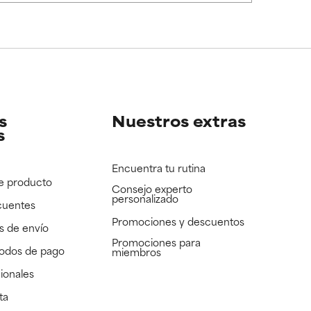
e revisar.
e revisar.
s
Nuestros extras
s
Encuentra tu rutina
e producto
Consejo experto
personalizado
cuentes
Promociones y descuentos​
s de envío
Promociones para
todos de pago
miembros
ionales
ta