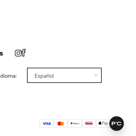
s
idioma: