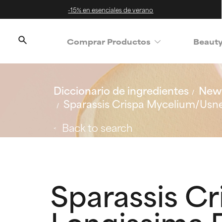
-15% en esenciales de verano
Comprar Productos
Beaut
Diccionario de ingredientes
New 
Sparassis Crispa Mycelium/Usne
Back to search
Sparassis C
Longissima F