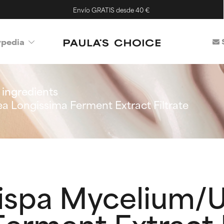
Envío GRATIS desde 40 €
ypedia
ingredients
a Longissima Ferment Extract Filtrate
rispa Mycelium/
erment Extract F