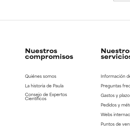
CAR
CAR
strado, pero con la información científica disponible pendiente d
strado, pero con la información científica disponible pendiente d
Nuestros
Nuestro
compromisos
servicio
Quiénes somos
Información d
La historia de Paula
Preguntas fre
Consejo de Expertos
Gastos y plazo
Científicos
Pedidos y mé
Webs internac
Puntos de ven