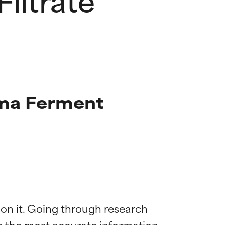
ima Ferment
 on it. Going through research 
de the most accurate information 