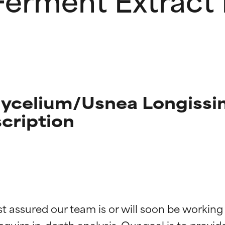
Mycelium/Usnea Longiss
scription
ciones de ingredientes
ciones de ingredientes
st assured our team is or will soon be working
equire in-depth analysis. Our goal is to provi