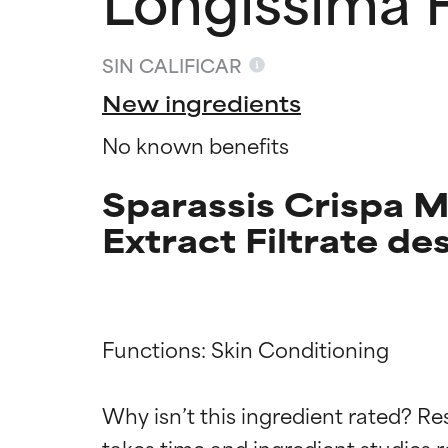
SIN CALIFICAR
New ingredients
No known benefits
Sparassis Crispa 
Extract Filtrate de
Functions: Skin Conditioning

Califica
Califica
Why isn’t this ingredient rated? Re
EXCELENTE
EXCELENTE
takes time and ingredient studies r