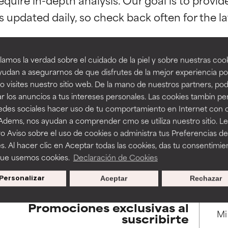
esaliente con beneficios reales para la piel. Su eficacia está de
esaliente con beneficios reales para la piel. Su eficacia está de
estudios independientes.
estudios independientes.
an beneficiosos como los de la categoría excelente, suelen ser 
an beneficiosos como los de la categoría excelente, suelen ser 
amos la verdad sobre el cuidado de la piel y sobre nuestras cook
ra, la estabilidad o la absorción de una fórmula.
ra, la estabilidad o la absorción de una fórmula.
udan a asegurarnos de que disfrutes de la mejor experiencia po
 visites nuestro sitio web. De la mano de nuestros partners, p
BACK TO SEARCH
E
E
r los anuncios a tus intereses personales. Las cookies tambin p
ciertas limitaciones en cuanto a su apariencia, estabilidad o efic
ciertas limitaciones en cuanto a su apariencia, estabilidad o efic
redes sociales hacer uso de tu comportamiento en Internet con 
s básicos o que no cuentan con suficiente respaldo científico.
s básicos o que no cuentan con suficiente respaldo científico.
 Adems, nos ayudan a comprender cmo se utiliza nuestro sitio. L
o Aviso sobre el uso de cookies o administra tus Preferencias de
OMENDABLE
OMENDABLE
s used to assess ingredients in this dictionary. Regulations regar
s. Al hacer clic en Aceptar todas las cookies, das tu consentimie
recer algunos beneficios se recomienda evitarlo por su probab
recer algunos beneficios se recomienda evitarlo por su probab
que usemos cookies.
Declaración de Cookies
ecialmente si se combina con otros ingredientes problemáticos.
ecialmente si se combina con otros ingredientes problemáticos.
Personalizar
Aceptar
Rechazar
EJABLE
EJABLE
Promociones exclusivas al
rovocar efectos adversos como irritación, inflamación o seque
rovocar efectos adversos como irritación, inflamación o seque
suscribirte
 se utiliza en altas concentraciones o junto con otros ingrediente
 se utiliza en altas concentraciones o junto con otros ingrediente