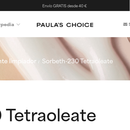
Envío GRATIS desde 40 €
ypedia
te limpiador
Sorbeth-230 Tetraoleate
 Tetraoleate