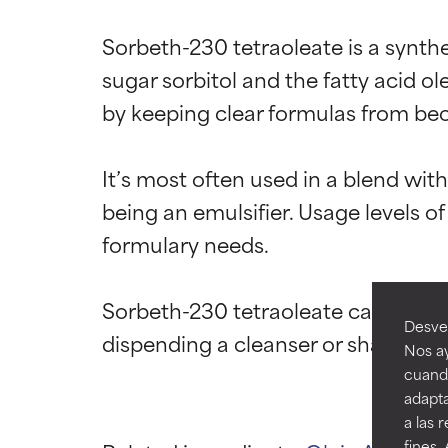
Sorbeth-230 tetraoleate is a synthe
sugar sorbitol and the fatty acid ole
by keeping clear formulas from be
Califica
Califica
It’s most often used in a blend with
EXCELENTE
EXCELENTE
being an emulsifier. Usage levels 
Ingrediente sobr
Ingrediente sobr
formulary needs.

respaldada por 
respaldada por 
BUENO
BUENO
Sorbeth-230 tetraoleate can also b
Aunque no son t
Aunque no son t
Desvel
mejorar la textu
mejorar la textu
Nos ay
cuando
ACEPTABL
ACEPTABL
adapta
Puede presentar 
Puede presentar 
a las 
son ingrediente
son ingrediente
fines.