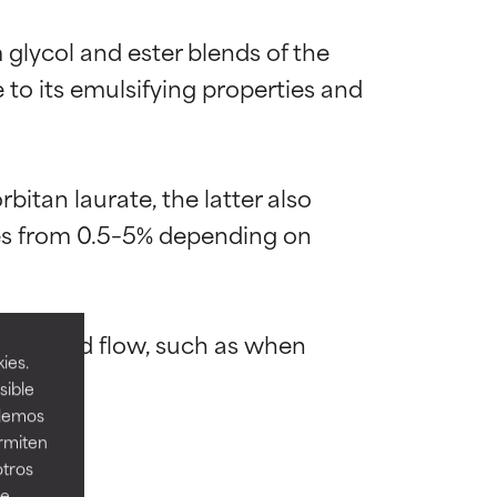
glycol and ester blends of the 
ue to its emulsifying properties and 
itan laurate, the latter also 
ges from 0.5–5% depending on 
mostrada y
mostrada y
 desired flow, such as when 
necesarios para
necesarios para
ies.
sible
odemos
ermiten
acia. A veces,
acia. A veces,
otros
ee