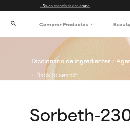
-15% en esenciales de verano
Comprar Productos
Beaut
Diccionario de ingredientes
Agen
Back to search
Sorbeth-230