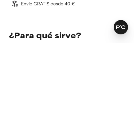
Envío GRATIS desde 40 €
¿Para qué sirve?
No deja sensación de tirantez en la piel
Indicado para pieles con tendencia a la rosácea
Nutre la piel muy seca
Más información
SKINCARE THAT KEEPS ITS PROMISES