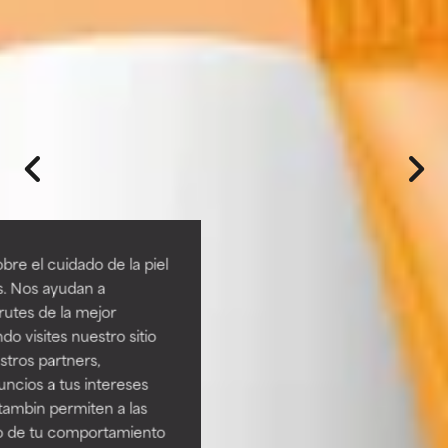
re el cuidado de la piel
s. Nos ayudan a
rutes de la mejor
do visites nuestro sitio
tros partners,
ncios a tus intereses
tambin permiten a las
so de tu comportamiento