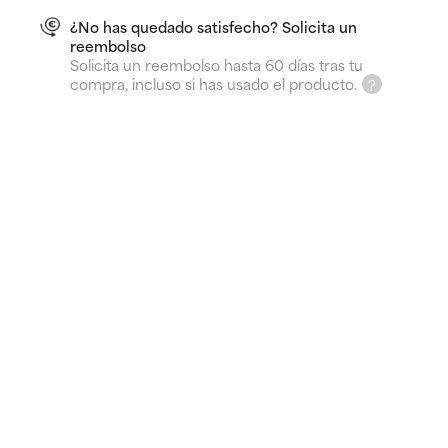
¿No has quedado satisfecho? Solicita un
reembolso
Solicita un reembolso hasta 60 días tras tu
compra, incluso si has usado el producto.
Envío GRATIS desde 40 €
¿Para qué sirve?
Reduce granos y puntos negros
Elimina la acumulación de células muertas de la piel
El 5 % de vitamina C potencia la protección UV,
minimiza las manchas existentes y previene la
aparición de las futuras
Más información