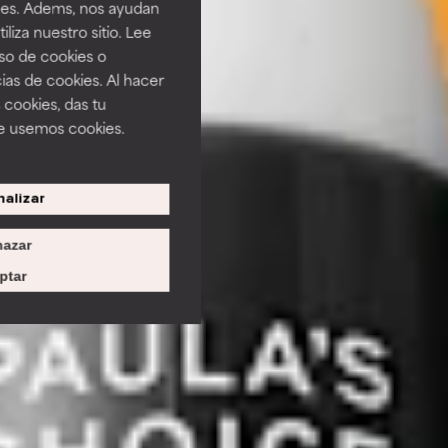
ines. Adems, nos ayudan
iza nuestro sitio. Lee
uso de cookies o
ias de cookies. Al hacer
 cookies, das tu
e usemos cookies.
alizar
azar
ptar