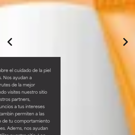
re el cuidado de la piel
s. Nos ayudan a
rutes de la mejor
do visites nuestro sitio
tros partners,
ncios a tus intereses
tambin permiten a las
so de tu comportamiento
ines. Adems, nos ayudan
iza nuestro sitio. Lee