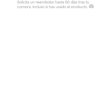
Solicita un reembolso hasta 60 días tras tu
compra, incluso si has usado el producto.
Envío GRATIS desde 40 €
¿Para qué sirve?
Reduce granos y puntos negros
Elimina la acumulación de células muertas de la piel
El 5 % de vitamina C potencia la protección UV,
minimiza las manchas existentes y previene la
aparición de las futuras
Más información