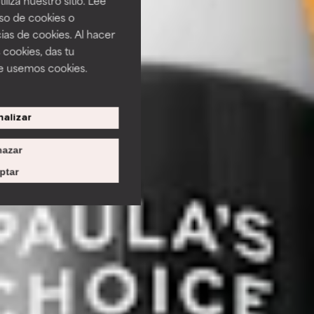
uso de cookies o
ias de cookies. Al hacer
 cookies, das tu
e usemos cookies.
alizar
azar
ptar