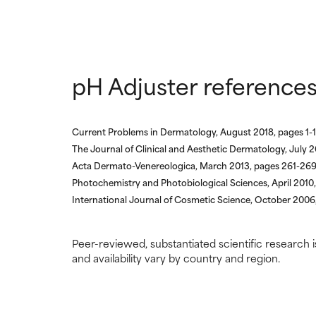
especialmente si
especialmente si
SIN CALIFI
SIN CALIFI
Ingrediente regi
Ingrediente regi
pH Adjuster reference
Current Problems in Dermatology, August 2018, pages 1-
The Journal of Clinical and Aesthetic Dermatology, July 
Acta Dermato-Venereologica, March 2013, pages 261-26
Photochemistry and Photobiological Sciences, April 2010
International Journal of Cosmetic Science, October 200
Peer-reviewed, substantiated scientific research i
and availability vary by country and region.