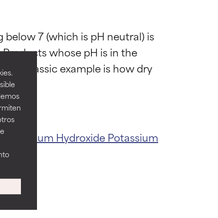
mostrada y
mostrada y
 below 7 (which is pH neutral) is 
. Products whose pH is in the 
er; a classic example is how dry 
necesarios para
necesarios para
ies.
sible
odemos
ermiten
acia. A veces,
acia. A veces,
otros
ee
ate
Sodium Hydroxide
Potassium
nto
ilidad de causar
ilidad de causar
dad,
dad,