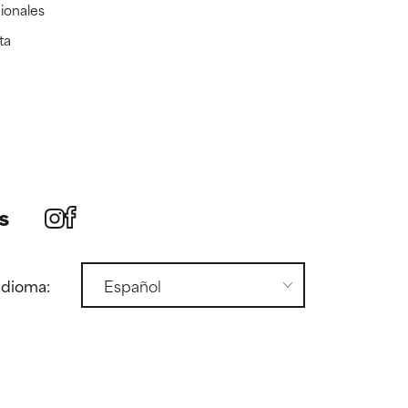
ionales
ta
s
idioma: