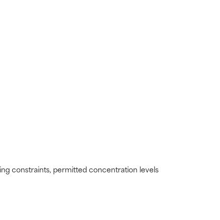
s irritantes.
s irritantes.
e revisar.
e revisar.
ding constraints, permitted concentration levels