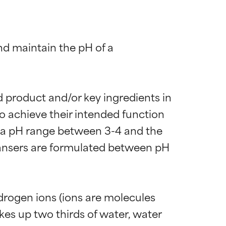
nd maintain the pH of a 
ed product and/or key ingredients in 
to achieve their intended function 
th a pH range between 3-4 and the 
cleansers are formulated between pH 
ydrogen ions (ions are molecules 
kes up two thirds of water, water 