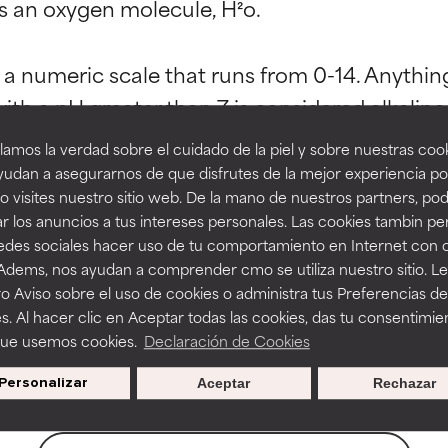
 an oxygen molecule, H²o.

esaliente con beneficios reales para la piel. Su eficacia está de
esaliente con beneficios reales para la piel. Su eficacia está de
estudios independientes.
estudios independientes.
y a numeric scale that runs from 0-14. Anything
ith a pH greater than 7 is considered alkaline
ing skin’s acid mantle and disrupting its barri
an beneficiosos como los de la categoría excelente, suelen ser 
an beneficiosos como los de la categoría excelente, suelen ser 
amos la verdad sobre el cuidado de la piel y sobre nuestras cook
ra, la estabilidad o la absorción de una fórmula.
ra, la estabilidad o la absorción de una fórmula.
udan a asegurarnos de que disfrutes de la mejor experiencia po
 visites nuestro sitio web. De la mano de nuestros partners, p
E
E
r los anuncios a tus intereses personales. Las cookies tambin p
ciertas limitaciones en cuanto a su apariencia, estabilidad o efic
ciertas limitaciones en cuanto a su apariencia, estabilidad o efic
redes sociales hacer uso de tu comportamiento en Internet con 
s básicos o que no cuentan con suficiente respaldo científico.
s básicos o que no cuentan con suficiente respaldo científico.
 Adems, nos ayudan a comprender cmo se utiliza nuestro sitio. L
itrate Buffer
Citric Acid
Dipotassium Phosph
o Aviso sobre el uso de cookies o administra tus Preferencias de
OMENDABLE
OMENDABLE
s. Al hacer clic en Aceptar todas las cookies, das tu consentimie
recer algunos beneficios se recomienda evitarlo por su probab
recer algunos beneficios se recomienda evitarlo por su probab
que usemos cookies.
Declaración de Cookies
ecialmente si se combina con otros ingredientes problemáticos.
ecialmente si se combina con otros ingredientes problemáticos.
Personalizar
Aceptar
Rechazar
EJABLE
EJABLE
rovocar efectos adversos como irritación, inflamación o seque
rovocar efectos adversos como irritación, inflamación o seque