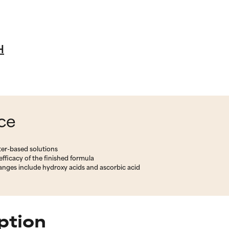
H
nce
ter-based solutions
 efficacy of the finished formula
ranges include hydroxy acids and ascorbic acid
ption