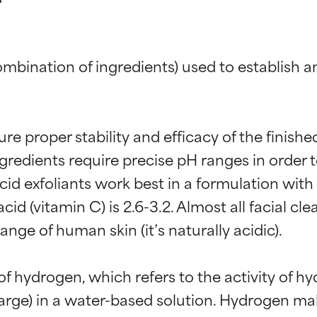
combination of ingredients) used to establish a
sure proper stability and efficacy of the finish
ngredients require precise pH ranges in order 
acid exfoliants work best in a formulation wi
cid (vitamin C) is 2.6-3.2. Almost all facial 
ange of human skin (it’s naturally acidic).

of hydrogen, which refers to the activity of h
ciones de ingredientes
ciones de ingredientes
harge) in a water-based solution. Hydrogen ma