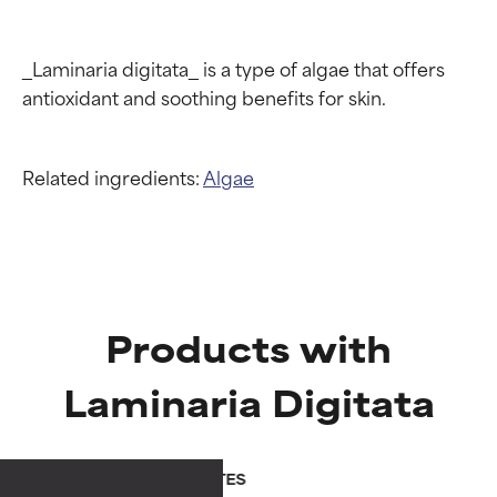
_Laminaria digitata_ is a type of algae that offers 
Related ingredients:
Algae
Products with
Laminaria Digitata
Calificaciones de
Calificaciones de
ingredientes
ingredientes
HIDRATANTES
probar