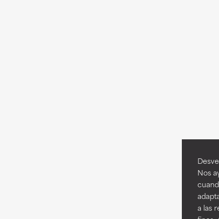
Desvel
Nos ay
cuando
adapta
a las 