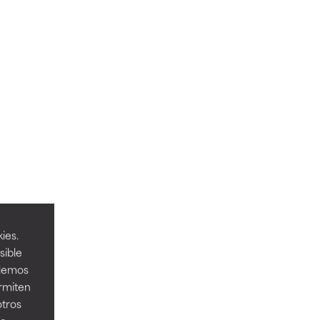
ies.
sible
odemos
ermiten
otros