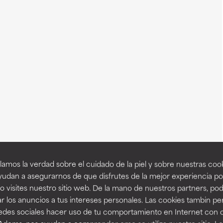
amos la verdad sobre el cuidado de la piel y sobre nuestras cook
udan a asegurarnos de que disfrutes de la mejor experiencia po
 visites nuestro sitio web. De la mano de nuestros partners, p
r los anuncios a tus intereses personales. Las cookies tambin p
redes sociales hacer uso de tu comportamiento en Internet con 