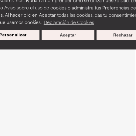
 Adems, nos ayudan a comprender cmo se utiliza nuestro sitio. L
o Aviso sobre el uso de cookies o administra tus Preferencias de
s. Al hacer clic en Aceptar todas las cookies, das tu consentimie
que usemos cookies.
Declaración de Cookies
Personalizar
Aceptar
Rechazar