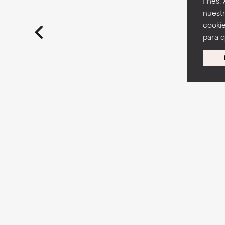
fines.
nuestr
cookie
para 