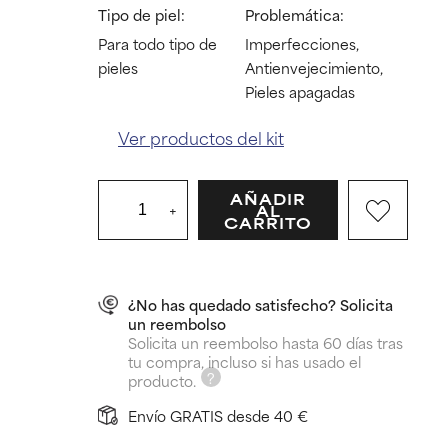
Tipo de piel:
Problemática:
Para todo tipo de
Imperfecciones,
pieles
Antienvejecimiento,
Pieles apagadas
Ver productos del kit
AÑADIR
+
AL
CARRITO
¿No has quedado satisfecho? Solicita
un reembolso
Solicita un reembolso hasta 60 días tras
tu compra, incluso si has usado el
producto.
Envío GRATIS desde 40 €