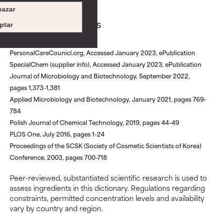
limitaciones en cuanto a su
limitaciones en cuanto a su
apariencia, estabilidad o
apariencia, estabilidad o
azar
eficacia. A veces, son
eficacia. A veces, son
Fructan references
ptar
ingredientes básicos o que no
ingredientes básicos o que no
cuentan con suficiente
cuentan con suficiente
respaldo científico.
respaldo científico.
PersonalCareCounicl.org, Accessed January 2023, ePublication
SpecialChem (supplier info), Accessed January 2023, ePublication
POCO
POCO
Journal of Microbiology and Biotechnology, September 2022,
pages 1,373-1,381
RECOMENDABLE
RECOMENDABLE
Applied Microbiology and Biotechnology, January 2021, pages 769-
Aunque puede ofrecer algunos
Aunque puede ofrecer algunos
784
beneficios se recomienda
beneficios se recomienda
Polish Journal of Chemical Technology, 2019, pages 44-49
evitarlo por su probabilidad de
evitarlo por su probabilidad de
causar irritación, especialmente
causar irritación, especialmente
PLOS One, July 2016, pages 1-24
si se combina con otros
si se combina con otros
Proceedings of the SCSK (Society of Cosmetic Scientists of Korea)
ingredientes problemáticos.
ingredientes problemáticos.
Conference, 2003, pages 700-718
DESACONSEJABLE
DESACONSEJABLE
Peer-reviewed, substantiated scientific research is used to
assess ingredients in this dictionary. Regulations regarding
Ha demostrado provocar
Ha demostrado provocar
constraints, permitted concentration levels and availability
efectos adversos como
efectos adversos como
vary by country and region.
irritación, inflamación o
irritación, inflamación o