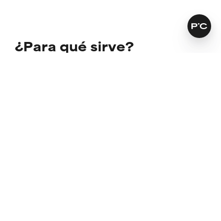
¿Para qué sirve?
Restaura la barrera de la piel dañada y
comprometida
Estimula y recupera una renovación celular óptima
a múltiples niveles
Más información
SKINCARE THAT KEEPS ITS PROMISES
Encuentra la fórmula perfecta