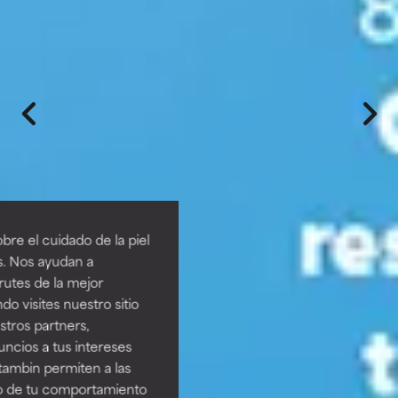
re el cuidado de la piel
s. Nos ayudan a
rutes de la mejor
do visites nuestro sitio
tros partners,
ncios a tus intereses
tambin permiten a las
so de tu comportamiento