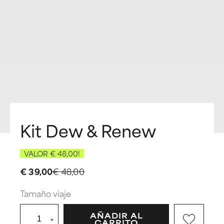
Kit Dew & Renew
VALOR € 48,00!
€ 39,00
€ 48,00
Tamaño viaje
AÑADIR AL
+
CARRITO