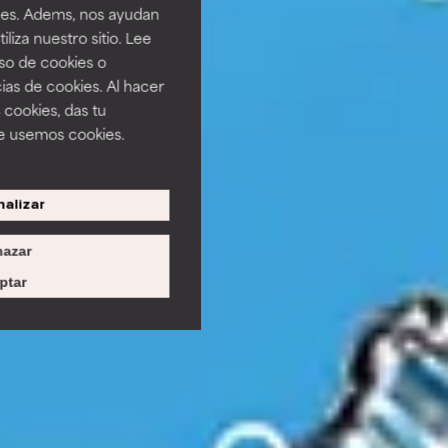
ines. Adems, nos ayudan
iza nuestro sitio. Lee
uso de cookies o
ias de cookies. Al hacer
 cookies, das tu
e usemos cookies.
alizar
azar
ptar