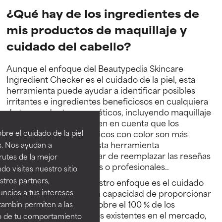
¿Qué hay de los ingredientes de
mis productos de maquillaje y
cuidado del cabello?
Aunque el enfoque del Beautypedia Skincare
Ingredient Checker es el cuidado de la piel, esta
herramienta puede ayudar a identificar posibles
irritantes e ingredientes beneficiosos en cualquiera
de tus productos cosméticos, incluyendo maquillaje
y cuidado del cabello. Ten en cuenta que los
re el cuidado de la piel
atributos de los cosméticos con color son más
subjetivos, por lo que esta herramienta
s. Nos ayudan a
complementaría en lugar de reemplazar las reseñas
rutes de la mejor
de las fuentes científicas o profesionales..
do visites nuestro sitio
tros partners,
Nota: Debido a que nuestro enfoque es el cuidado
ncios a tus intereses
de la piel, no tenemos la capacidad de proporcionar
información detallada sobre el 100 % de los
tambin permiten a las
ingredientes cosméticos existentes en el mercado,
so de tu comportamiento