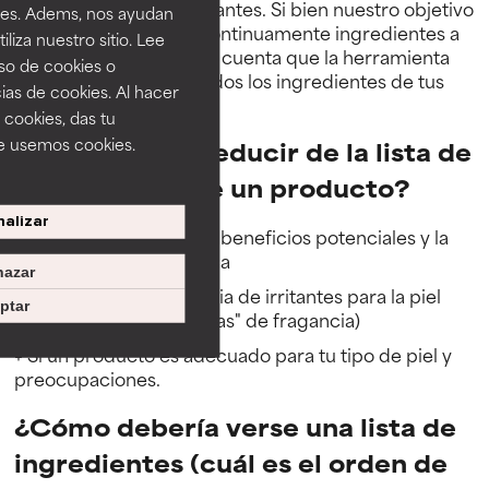
incluidos muchos colorantes. Si bien nuestro objetivo
ines. Adems, nos ayudan
es actualizar y añadir continuamente ingredientes a
iza nuestro sitio. Lee
la base de datos, ten en cuenta que la herramienta
uso de cookies o
puede no identificar todos los ingredientes de tus
ias de cookies. Al hacer
productos cosméticos.
 cookies, das tu
e usemos cookies.
¿Qué puedes deducir de la lista de
ingredientes de un producto?
alizar
+ Información sobre los beneficios potenciales y la
efectividad de la fórmula
azar
+ La presencia o ausencia de irritantes para la piel
ptar
(incluidas formas "ocultas" de fragancia)
+ Si un producto es adecuado para tu tipo de piel y
preocupaciones.
¿Cómo debería verse una lista de
ingredientes (cuál es el orden de