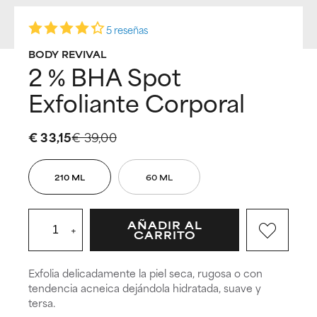
5 reseñas
BODY REVIVAL
2 % BHA Spot
Exfoliante Corporal
€ 33,15
€ 39,00
210 ML
60 ML
AÑADIR AL
+
CARRITO
Exfolia delicadamente la piel seca, rugosa o con
tendencia acneica dejándola hidratada, suave y
tersa.