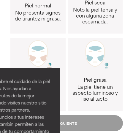
Piel seca
Piel normal
Noto la piel tensa y
No presenta signos
con alguna zona
de tirantez ni grasa.
escamada.
Piel mixta
Piel grasa
re el cuidado de la piel
La zona de la T es
La piel tiene un
s. Nos ayudan a
grasa y el resto es
aspecto luminoso y
rutes de la mejor
de normal a seca.
liso al tacto.
do visites nuestro sitio
tros partners,
ncios a tus intereses
tambin permiten a las
SIGUIENTE
so de tu comportamiento