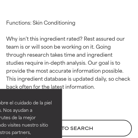
Functions: Skin Conditioning

Why isn’t this ingredient rated? Rest assured our 
team is or will soon be working on it. Going 
through research takes time and ingredient 
studies require in-depth analysis. Our goal is to 
provide the most accurate information possible. 
This ingredient database is updated daily, so check 
Calificaciones de
Calificaciones de
ingredientes
ingredientes
re el cuidado de la piel
EXCELENTE
EXCELENTE
s. Nos ayudan a
Ingrediente sobresaliente con
Ingrediente sobresaliente con
rutes de la mejor
beneficios reales para la piel. Su
beneficios reales para la piel. Su
do visites nuestro sitio
BACK TO SEARCH
eficacia está demostrada y
eficacia está demostrada y
tros partners,
respaldada por estudios
respaldada por estudios