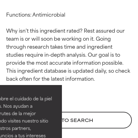
Functions: Antimicrobial

Why isn’t this ingredient rated? Rest assured our 
team is or will soon be working on it. Going 
through research takes time and ingredient 
studies require in-depth analysis. Our goal is to 
provide the most accurate information possible. 
This ingredient database is updated daily, so check 
Calificaciones de
Calificaciones de
ingredientes
ingredientes
re el cuidado de la piel
EXCELENTE
EXCELENTE
s. Nos ayudan a
Ingrediente sobresaliente con
Ingrediente sobresaliente con
rutes de la mejor
beneficios reales para la piel. Su
beneficios reales para la piel. Su
BACK TO SEARCH
do visites nuestro sitio
eficacia está demostrada y
eficacia está demostrada y
tros partners,
respaldada por estudios
respaldada por estudios
ncios a tus intereses