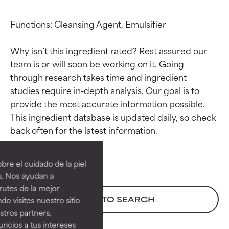
Functions: Cleansing Agent, Emulsifier

Why isn’t this ingredient rated? Rest assured our 
team is or will soon be working on it. Going 
through research takes time and ingredient 
studies require in-depth analysis. Our goal is to 
provide the most accurate information possible. 
This ingredient database is updated daily, so check 
Calificaciones de
Calificaciones de
ingredientes
ingredientes
re el cuidado de la piel
EXCELENTE
EXCELENTE
s. Nos ayudan a
Ingrediente sobresaliente con
Ingrediente sobresaliente con
rutes de la mejor
beneficios reales para la piel. Su
beneficios reales para la piel. Su
BACK TO SEARCH
do visites nuestro sitio
eficacia está demostrada y
eficacia está demostrada y
tros partners,
respaldada por estudios
respaldada por estudios
ncios a tus intereses