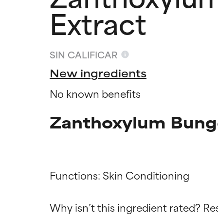
Extract
SIN CALIFICAR
New ingredients
No known benefits
Zanthoxylum Bunge
Functions: Skin Conditioning

Califica
Califica
Why isn’t this ingredient rated? Re
EXCELENTE
EXCELENTE