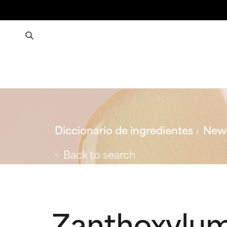
Diccionario de ingredientes
New 
Back to search
Zanthoxylu