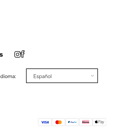
s
idioma: