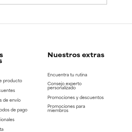
e revisar.
e revisar.
s
Nuestros extras
s
Encuentra tu rutina
e producto
Consejo experto
personalizado
cuentes
Promociones y descuentos​
s de envío
Promociones para
todos de pago
miembros
ionales
ta