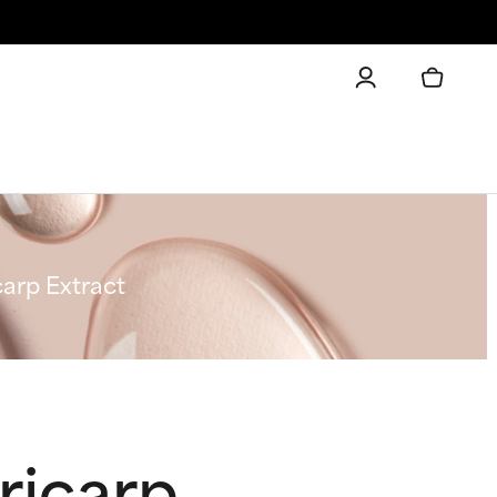
arp Extract
ricarp