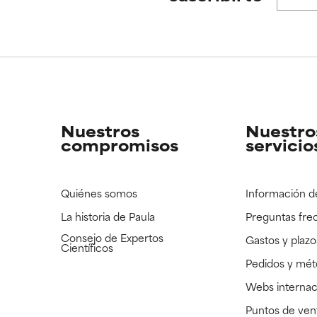
CAR
CAR
strado, pero con la información científica disponible pendiente d
strado, pero con la información científica disponible pendiente d
Nuestros
Nuestro
compromisos
servicio
Quiénes somos
Información d
La historia de Paula
Preguntas fre
Consejo de Expertos
Gastos y plazo
Científicos
Pedidos y mé
Webs internac
Puntos de ven