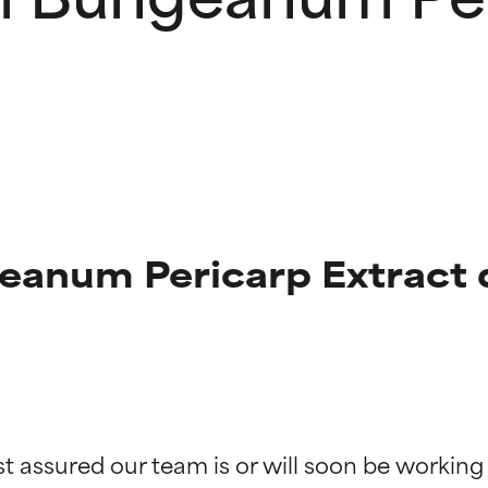
anum Pericarp Extract 
ciones de ingredientes
ciones de ingredientes
st assured our team is or will soon be working