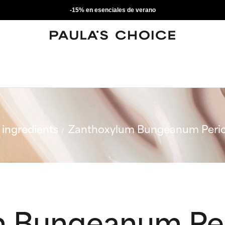
-15% en esenciales de verano
ingredients
Zanthoxylum Bungeanum Peric
m Bungeanum Pe