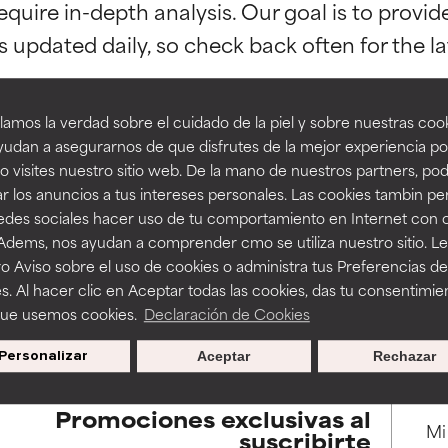
equire in-depth analysis. Our goal is to provi
esaliente con beneficios reales para la piel. Su eficacia está de
esaliente con beneficios reales para la piel. Su eficacia está de
estudios independientes.
estudios independientes.
an beneficiosos como los de la categoría excelente, suelen ser 
an beneficiosos como los de la categoría excelente, suelen ser 
amos la verdad sobre el cuidado de la piel y sobre nuestras cook
ra, la estabilidad o la absorción de una fórmula.
ra, la estabilidad o la absorción de una fórmula.
udan a asegurarnos de que disfrutes de la mejor experiencia po
 visites nuestro sitio web. De la mano de nuestros partners, p
E
E
BACK TO SEARCH
r los anuncios a tus intereses personales. Las cookies tambin p
ciertas limitaciones en cuanto a su apariencia, estabilidad o efic
ciertas limitaciones en cuanto a su apariencia, estabilidad o efic
redes sociales hacer uso de tu comportamiento en Internet con 
s básicos o que no cuentan con suficiente respaldo científico.
s básicos o que no cuentan con suficiente respaldo científico.
 Adems, nos ayudan a comprender cmo se utiliza nuestro sitio. L
o Aviso sobre el uso de cookies o administra tus Preferencias de
OMENDABLE
OMENDABLE
s. Al hacer clic en Aceptar todas las cookies, das tu consentimie
s used to assess ingredients in this dictionary. Regulations regar
recer algunos beneficios se recomienda evitarlo por su probab
recer algunos beneficios se recomienda evitarlo por su probab
que usemos cookies.
Declaración de Cookies
ecialmente si se combina con otros ingredientes problemáticos.
ecialmente si se combina con otros ingredientes problemáticos.
Personalizar
Aceptar
Rechazar
EJABLE
EJABLE
rovocar efectos adversos como irritación, inflamación o seque
rovocar efectos adversos como irritación, inflamación o seque
Promociones exclusivas al
 se utiliza en altas concentraciones o junto con otros ingrediente
 se utiliza en altas concentraciones o junto con otros ingrediente
suscribirte