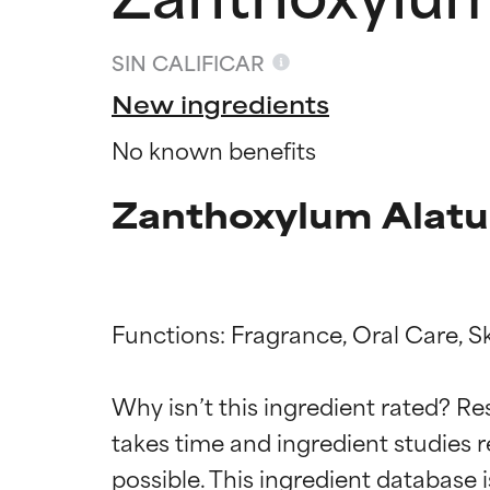
SIN CALIFICAR
New ingredients
No known benefits
Zanthoxylum Alatum
Functions: Fragrance, Oral Care, Sk
Califica
Califica
Why isn’t this ingredient rated? Re
takes time and ingredient studies r
EXCELENTE
EXCELENTE
Ingrediente sobr
Ingrediente sobr