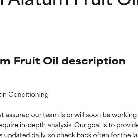
 Fruit Oil description
in Conditioning

ciones de ingredientes
ciones de ingredientes
st assured our team is or will soon be working
equire in-depth analysis. Our goal is to provi
esaliente con beneficios reales para la piel. Su eficacia está de
esaliente con beneficios reales para la piel. Su eficacia está de