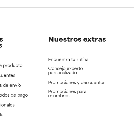
e revisar.
e revisar.
s
Nuestros extras
s
Encuentra tu rutina
e producto
Consejo experto
personalizado
cuentes
Promociones y descuentos​
s de envío
Promociones para
todos de pago
miembros
ionales
ta