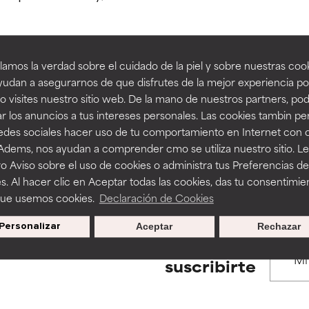
estudios independientes.
estudios independientes.
an beneficiosos como los de la categoría excelente, suelen ser 
an beneficiosos como los de la categoría excelente, suelen ser 
amos la verdad sobre el cuidado de la piel y sobre nuestras cook
ra, la estabilidad o la absorción de una fórmula.
ra, la estabilidad o la absorción de una fórmula.
udan a asegurarnos de que disfrutes de la mejor experiencia po
BACK TO SEARCH
 visites nuestro sitio web. De la mano de nuestros partners, p
E
E
r los anuncios a tus intereses personales. Las cookies tambin p
ciertas limitaciones en cuanto a su apariencia, estabilidad o efic
ciertas limitaciones en cuanto a su apariencia, estabilidad o efic
redes sociales hacer uso de tu comportamiento en Internet con 
s básicos o que no cuentan con suficiente respaldo científico.
s básicos o que no cuentan con suficiente respaldo científico.
 Adems, nos ayudan a comprender cmo se utiliza nuestro sitio. L
s used to assess ingredients in this dictionary. Regulations regar
o Aviso sobre el uso de cookies o administra tus Preferencias de
OMENDABLE
OMENDABLE
s. Al hacer clic en Aceptar todas las cookies, das tu consentimie
recer algunos beneficios se recomienda evitarlo por su probab
recer algunos beneficios se recomienda evitarlo por su probab
que usemos cookies.
Declaración de Cookies
ecialmente si se combina con otros ingredientes problemáticos.
ecialmente si se combina con otros ingredientes problemáticos.
Personalizar
Aceptar
Rechazar
EJABLE
EJABLE
Promociones exclusivas al
suscribirte
rovocar efectos adversos como irritación, inflamación o seque
rovocar efectos adversos como irritación, inflamación o seque
 se utiliza en altas concentraciones o junto con otros ingrediente
 se utiliza en altas concentraciones o junto con otros ingrediente