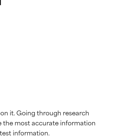
 on it. Going through research 
de the most accurate information 
mostrada y
mostrada y