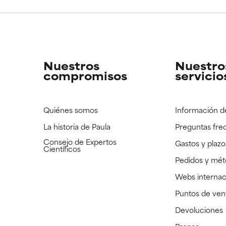
CAR
CAR
strado, pero con la información científica disponible pendiente d
strado, pero con la información científica disponible pendiente d
Nuestros
Nuestro
compromisos
servicio
Quiénes somos
Información d
La historia de Paula
Preguntas fre
Consejo de Expertos
Gastos y plazo
Científicos
Pedidos y mé
Webs internac
Puntos de ven
Devoluciones