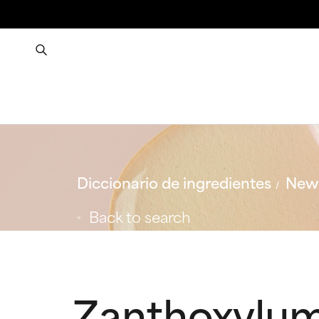
Diccionario de ingredientes
New 
Back to search
Zanthoxylum 