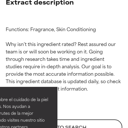
Extract description
Functions: Fragrance, Skin Conditioning

Why isn’t this ingredient rated? Rest assured our 
team is or will soon be working on it. Going 
through research takes time and ingredient 
studies require in-depth analysis. Our goal is to 
provide the most accurate information possible. 
Calificaciones de
Calificaciones de
This ingredient database is updated daily, so check 
ingredientes
ingredientes
re el cuidado de la piel
EXCELENTE
EXCELENTE
s. Nos ayudan a
Ingrediente sobresaliente con
Ingrediente sobresaliente con
rutes de la mejor
beneficios reales para la piel. Su
beneficios reales para la piel. Su
do visites nuestro sitio
eficacia está demostrada y
eficacia está demostrada y
tros partners,
BACK TO SEARCH