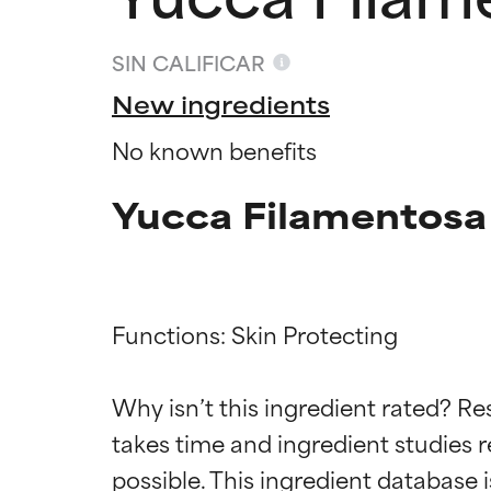
SIN CALIFICAR
New ingredients
No known benefits
Yucca Filamentosa
Functions: Skin Protecting

Califica
Califica
Why isn’t this ingredient rated? Re
takes time and ingredient studies r
EXCELENTE
EXCELENTE
Ingrediente sobr
Ingrediente sobr