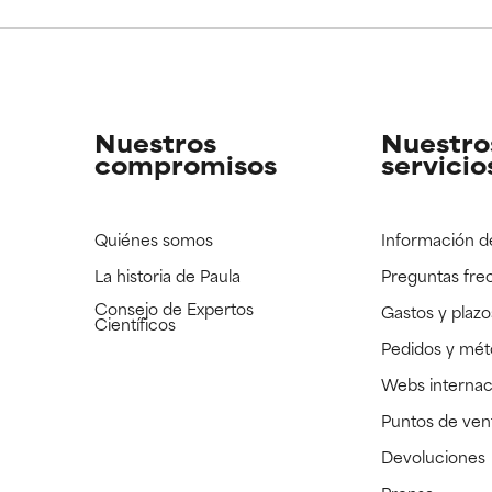
CAR
CAR
strado, pero con la información científica disponible pendiente d
strado, pero con la información científica disponible pendiente d
Nuestros
Nuestro
compromisos
servicio
Quiénes somos
Información d
La historia de Paula
Preguntas fre
Consejo de Expertos
Gastos y plazo
Científicos
Pedidos y mé
Webs internac
Puntos de ven
Devoluciones