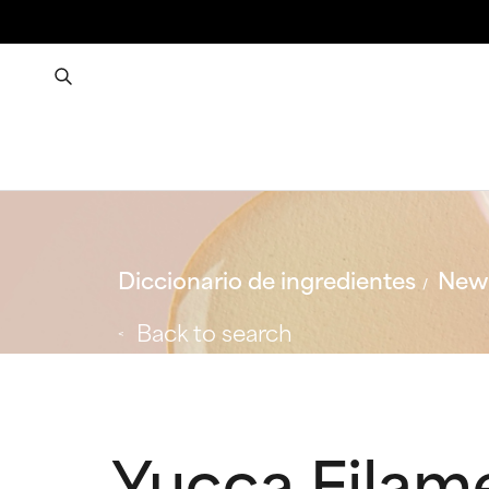
Diccionario de ingredientes
New 
Back to search
Yucca Filam