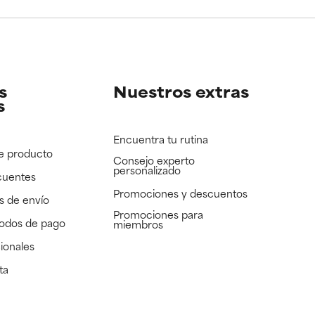
e revisar.
e revisar.
s
Nuestros extras
s
Encuentra tu rutina
e producto
Consejo experto
personalizado
cuentes
Promociones y descuentos​
s de envío
Promociones para
todos de pago
miembros
ionales
ta