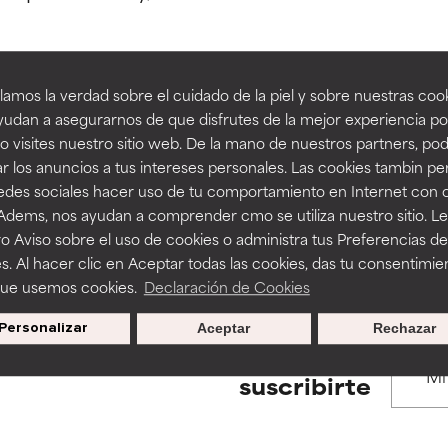
estudios independientes.
estudios independientes.
an beneficiosos como los de la categoría excelente, suelen ser 
an beneficiosos como los de la categoría excelente, suelen ser 
amos la verdad sobre el cuidado de la piel y sobre nuestras cook
ra, la estabilidad o la absorción de una fórmula.
ra, la estabilidad o la absorción de una fórmula.
udan a asegurarnos de que disfrutes de la mejor experiencia po
BACK TO SEARCH
 visites nuestro sitio web. De la mano de nuestros partners, p
E
E
r los anuncios a tus intereses personales. Las cookies tambin p
ciertas limitaciones en cuanto a su apariencia, estabilidad o efic
ciertas limitaciones en cuanto a su apariencia, estabilidad o efic
redes sociales hacer uso de tu comportamiento en Internet con 
s básicos o que no cuentan con suficiente respaldo científico.
s básicos o que no cuentan con suficiente respaldo científico.
 Adems, nos ayudan a comprender cmo se utiliza nuestro sitio. L
s used to assess ingredients in this dictionary. Regulations regar
o Aviso sobre el uso de cookies o administra tus Preferencias de
OMENDABLE
OMENDABLE
s. Al hacer clic en Aceptar todas las cookies, das tu consentimie
recer algunos beneficios se recomienda evitarlo por su probab
recer algunos beneficios se recomienda evitarlo por su probab
que usemos cookies.
Declaración de Cookies
ecialmente si se combina con otros ingredientes problemáticos.
ecialmente si se combina con otros ingredientes problemáticos.
Personalizar
Aceptar
Rechazar
EJABLE
EJABLE
Promociones exclusivas al
suscribirte
rovocar efectos adversos como irritación, inflamación o seque
rovocar efectos adversos como irritación, inflamación o seque
 se utiliza en altas concentraciones o junto con otros ingrediente
 se utiliza en altas concentraciones o junto con otros ingrediente