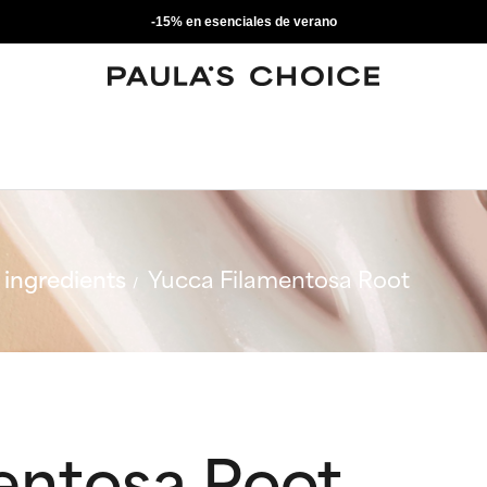
-15% en esenciales de verano
ingredients
Yucca Filamentosa Root
entosa Root