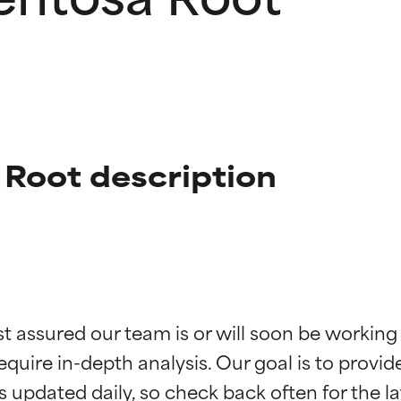
 Root description
ciones de ingredientes
ciones de ingredientes
st assured our team is or will soon be working
equire in-depth analysis. Our goal is to provi
esaliente con beneficios reales para la piel. Su eficacia está de
esaliente con beneficios reales para la piel. Su eficacia está de