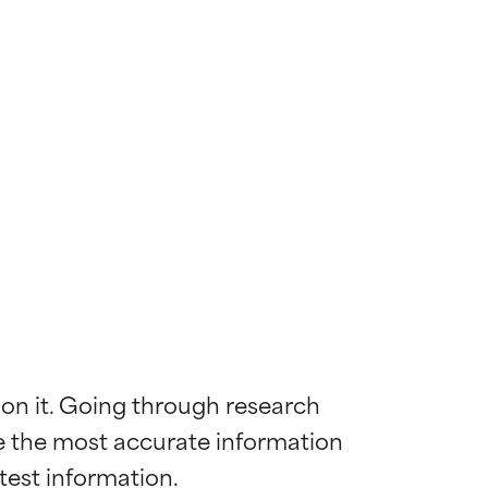
 on it. Going through research 
de the most accurate information 
mostrada y
mostrada y