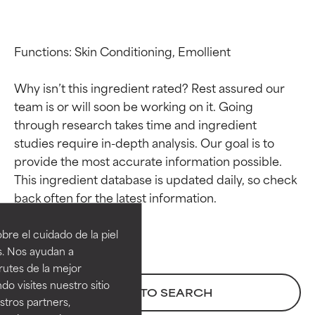
Functions: Skin Conditioning, Emollient

Why isn’t this ingredient rated? Rest assured our 
team is or will soon be working on it. Going 
through research takes time and ingredient 
studies require in-depth analysis. Our goal is to 
provide the most accurate information possible. 
This ingredient database is updated daily, so check 
Calificaciones de
Calificaciones de
ingredientes
ingredientes
re el cuidado de la piel
EXCELENTE
EXCELENTE
s. Nos ayudan a
Ingrediente sobresaliente con
Ingrediente sobresaliente con
rutes de la mejor
beneficios reales para la piel. Su
beneficios reales para la piel. Su
do visites nuestro sitio
BACK TO SEARCH
eficacia está demostrada y
eficacia está demostrada y
tros partners,
respaldada por estudios
respaldada por estudios