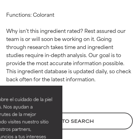
Functions: Colorant

Why isn’t this ingredient rated? Rest assured our 
team is or will soon be working on it. Going 
through research takes time and ingredient 
studies require in-depth analysis. Our goal is to 
provide the most accurate information possible. 
This ingredient database is updated daily, so check 
Calificaciones de
Calificaciones de
ingredientes
ingredientes
re el cuidado de la piel
EXCELENTE
EXCELENTE
s. Nos ayudan a
Ingrediente sobresaliente con
Ingrediente sobresaliente con
rutes de la mejor
beneficios reales para la piel. Su
beneficios reales para la piel. Su
BACK TO SEARCH
do visites nuestro sitio
eficacia está demostrada y
eficacia está demostrada y
tros partners,
respaldada por estudios
respaldada por estudios
ncios a tus intereses