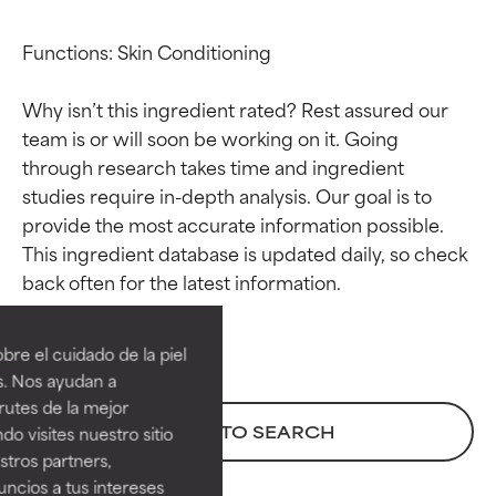
Functions: Skin Conditioning

Why isn’t this ingredient rated? Rest assured our 
team is or will soon be working on it. Going 
through research takes time and ingredient 
studies require in-depth analysis. Our goal is to 
provide the most accurate information possible. 
This ingredient database is updated daily, so check 
Calificaciones de
Calificaciones de
ingredientes
ingredientes
re el cuidado de la piel
EXCELENTE
EXCELENTE
s. Nos ayudan a
Ingrediente sobresaliente con
Ingrediente sobresaliente con
rutes de la mejor
beneficios reales para la piel. Su
beneficios reales para la piel. Su
BACK TO SEARCH
do visites nuestro sitio
eficacia está demostrada y
eficacia está demostrada y
tros partners,
respaldada por estudios
respaldada por estudios
ncios a tus intereses