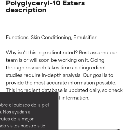
Polyglyceryl-10 Esters
description
Functions: Skin Conditioning, Emulsifier

Why isn’t this ingredient rated? Rest assured our 
team is or will soon be working on it. Going 
through research takes time and ingredient 
studies require in-depth analysis. Our goal is to 
Calificaciones de
Calificaciones de
provide the most accurate information possible. 
This ingredient database is updated daily, so check 
ingredientes
ingredientes
re el cuidado de la piel
EXCELENTE
EXCELENTE
s. Nos ayudan a
Ingrediente sobresaliente con
Ingrediente sobresaliente con
rutes de la mejor
beneficios reales para la piel. Su
beneficios reales para la piel. Su
do visites nuestro sitio