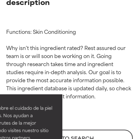
description
Functions: Skin Conditioning

Why isn’t this ingredient rated? Rest assured our 
team is or will soon be working on it. Going 
through research takes time and ingredient 
studies require in-depth analysis. Our goal is to 
provide the most accurate information possible. 
Calificaciones de
Calificaciones de
This ingredient database is updated daily, so check 
ingredientes
ingredientes
re el cuidado de la piel
EXCELENTE
EXCELENTE
s. Nos ayudan a
Ingrediente sobresaliente con
Ingrediente sobresaliente con
rutes de la mejor
beneficios reales para la piel. Su
beneficios reales para la piel. Su
do visites nuestro sitio
eficacia está demostrada y
eficacia está demostrada y
tros partners,
BACK TO SEARCH