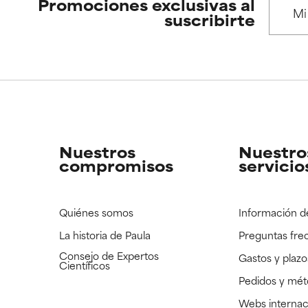
 se utiliza en altas concentraciones o junto con otros ingrediente
 se utiliza en altas concentraciones o junto con otros ingrediente
Promociones exclusivas al
suscribirte
CAR
CAR
strado, pero con la información científica disponible pendiente d
strado, pero con la información científica disponible pendiente d
Nuestros
Nuestro
compromisos
servicio
Quiénes somos
Información d
La historia de Paula
Preguntas fre
Consejo de Expertos
Gastos y plazo
Científicos
Pedidos y mé
Webs internac