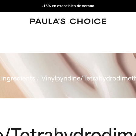
-15% en esenciales de verano
ingredients
Vinylpyridine/Tetrahydrodime
e/Tetrahydrodim