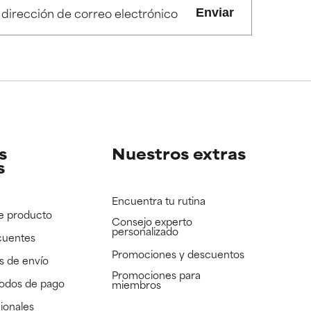
s irritantes.
s irritantes.
Enviar
e revisar.
e revisar.
s
Nuestros extras
s
Encuentra tu rutina
e producto
Consejo experto
personalizado
cuentes
Promociones y descuentos​
s de envío
Promociones para
todos de pago
miembros
ionales