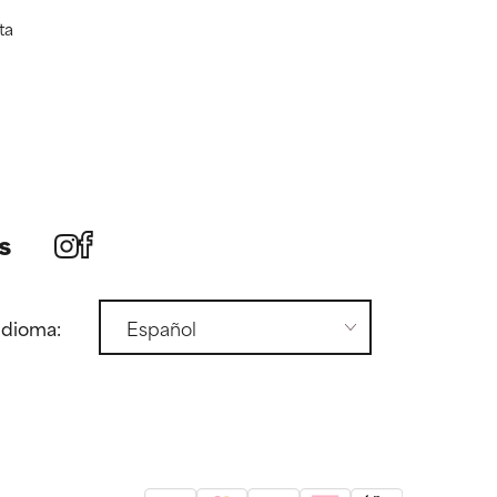
ta
s
idioma: