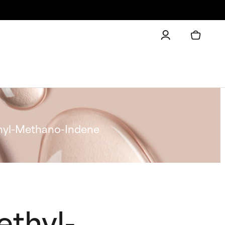
thyl-Methano-Indene
ethyl-