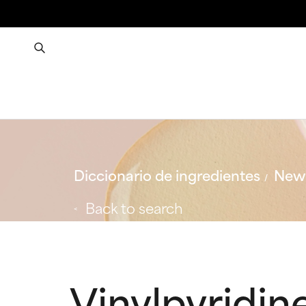
Diccionario de ingredientes
New 
Back to search
Vinylpyridin