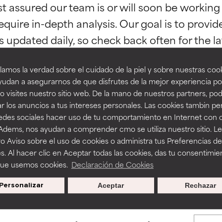
st assured our team is or will soon be working
esaliente con beneficios reales para la piel. Su eficacia está de
esaliente con beneficios reales para la piel. Su eficacia está de
equire in-depth analysis. Our goal is to provi
estudios independientes.
estudios independientes.
an beneficiosos como los de la categoría excelente, suelen ser 
an beneficiosos como los de la categoría excelente, suelen ser 
amos la verdad sobre el cuidado de la piel y sobre nuestras cook
ra, la estabilidad o la absorción de una fórmula.
ra, la estabilidad o la absorción de una fórmula.
udan a asegurarnos de que disfrutes de la mejor experiencia po
 visites nuestro sitio web. De la mano de nuestros partners, p
E
E
r los anuncios a tus intereses personales. Las cookies tambin p
BACK TO SEARCH
ciertas limitaciones en cuanto a su apariencia, estabilidad o efic
ciertas limitaciones en cuanto a su apariencia, estabilidad o efic
redes sociales hacer uso de tu comportamiento en Internet con 
s básicos o que no cuentan con suficiente respaldo científico.
s básicos o que no cuentan con suficiente respaldo científico.
 Adems, nos ayudan a comprender cmo se utiliza nuestro sitio. L
o Aviso sobre el uso de cookies o administra tus Preferencias de
OMENDABLE
OMENDABLE
s. Al hacer clic en Aceptar todas las cookies, das tu consentimie
s used to assess ingredients in this dictionary. Regulations regar
recer algunos beneficios se recomienda evitarlo por su probab
recer algunos beneficios se recomienda evitarlo por su probab
que usemos cookies.
Declaración de Cookies
ecialmente si se combina con otros ingredientes problemáticos.
ecialmente si se combina con otros ingredientes problemáticos.
Personalizar
Aceptar
Rechazar
EJABLE
EJABLE
rovocar efectos adversos como irritación, inflamación o seque
rovocar efectos adversos como irritación, inflamación o seque