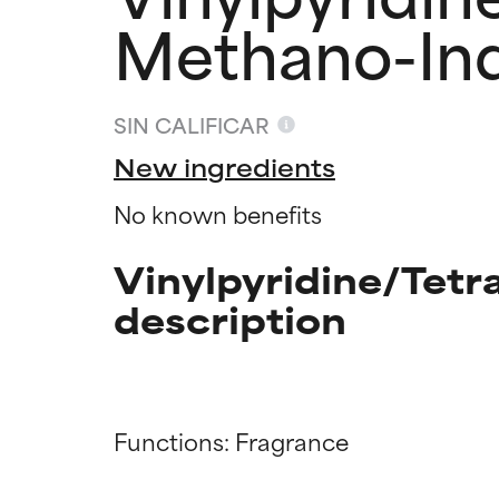
Methano-In
SIN CALIFICAR
New ingredients
No known benefits
Vinylpyridine/Tet
description
Califica
Califica
Functions: Fragrance
