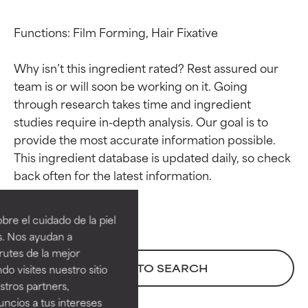
Functions: Film Forming, Hair Fixative

Why isn’t this ingredient rated? Rest assured our 
team is or will soon be working on it. Going 
through research takes time and ingredient 
studies require in-depth analysis. Our goal is to 
provide the most accurate information possible. 
This ingredient database is updated daily, so check 
Calificaciones de
Calificaciones de
ingredientes
ingredientes
re el cuidado de la piel
EXCELENTE
EXCELENTE
s. Nos ayudan a
Ingrediente sobresaliente con
Ingrediente sobresaliente con
rutes de la mejor
beneficios reales para la piel. Su
beneficios reales para la piel. Su
BACK TO SEARCH
do visites nuestro sitio
eficacia está demostrada y
eficacia está demostrada y
tros partners,
respaldada por estudios
respaldada por estudios
ncios a tus intereses