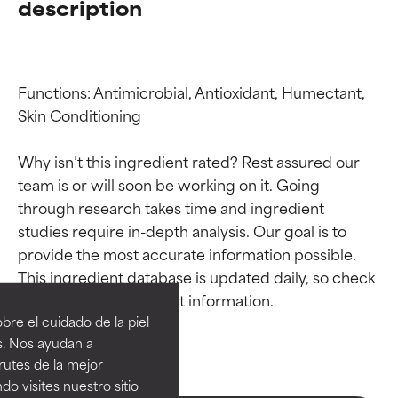
description
Functions: Antimicrobial, Antioxidant, Humectant, 
Skin Conditioning

Why isn’t this ingredient rated? Rest assured our 
team is or will soon be working on it. Going 
through research takes time and ingredient 
studies require in-depth analysis. Our goal is to 
Calificaciones de
Calificaciones de
provide the most accurate information possible. 
This ingredient database is updated daily, so check 
ingredientes
ingredientes
re el cuidado de la piel
EXCELENTE
EXCELENTE
s. Nos ayudan a
Ingrediente sobresaliente con
Ingrediente sobresaliente con
rutes de la mejor
beneficios reales para la piel. Su
beneficios reales para la piel. Su
do visites nuestro sitio