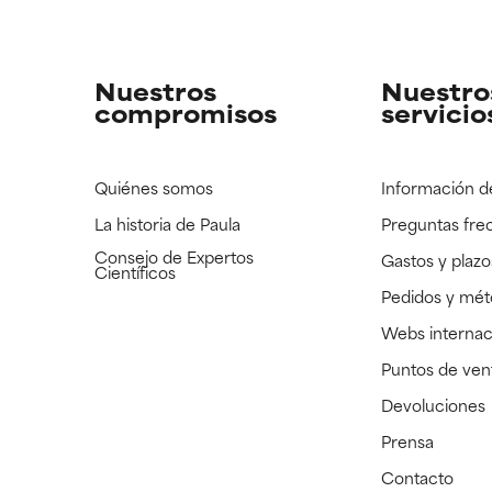
strado, pero con la información científica disponible pendiente d
strado, pero con la información científica disponible pendiente d
Nuestros
Nuestro
compromisos
servicio
Quiénes somos
Información d
La historia de Paula
Preguntas fre
Consejo de Expertos
Gastos y plazo
Científicos
Pedidos y mé
Webs internac
Puntos de ven
Devoluciones
Prensa
Contacto