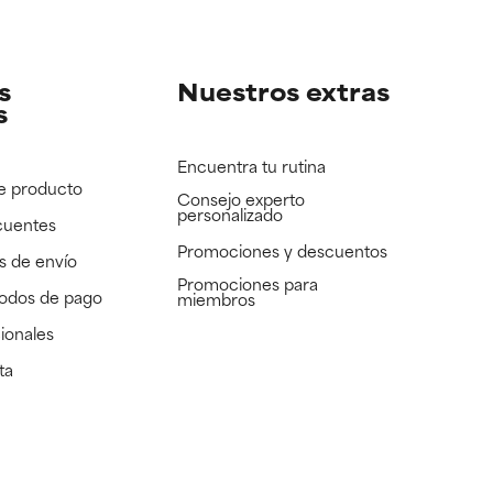
e revisar.
e revisar.
s
Nuestros extras
s
Encuentra tu rutina
e producto
Consejo experto
personalizado
cuentes
Promociones y descuentos​
s de envío
Promociones para
todos de pago
miembros
ionales
ta