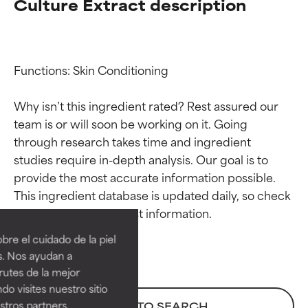
Culture Extract description
Functions: Skin Conditioning

Why isn’t this ingredient rated? Rest assured our 
team is or will soon be working on it. Going 
through research takes time and ingredient 
studies require in-depth analysis. Our goal is to 
provide the most accurate information possible. 
Calificaciones de
Calificaciones de
This ingredient database is updated daily, so check 
ingredientes
ingredientes
re el cuidado de la piel
EXCELENTE
EXCELENTE
s. Nos ayudan a
Ingrediente sobresaliente con
Ingrediente sobresaliente con
rutes de la mejor
beneficios reales para la piel. Su
beneficios reales para la piel. Su
do visites nuestro sitio
eficacia está demostrada y
eficacia está demostrada y
tros partners,
BACK TO SEARCH