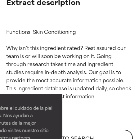
Extract description
Functions: Skin Conditioning

Why isn’t this ingredient rated? Rest assured our 
team is or will soon be working on it. Going 
through research takes time and ingredient 
studies require in-depth analysis. Our goal is to 
provide the most accurate information possible. 
Calificaciones de
Calificaciones de
This ingredient database is updated daily, so check 
ingredientes
ingredientes
re el cuidado de la piel
EXCELENTE
EXCELENTE
s. Nos ayudan a
Ingrediente sobresaliente con
Ingrediente sobresaliente con
rutes de la mejor
beneficios reales para la piel. Su
beneficios reales para la piel. Su
do visites nuestro sitio
eficacia está demostrada y
eficacia está demostrada y
tros partners,
BACK TO SEARCH