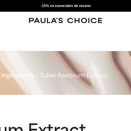
-15% en esenciales de verano
ingredients
Tuber Aestivum Extract
vum Extract