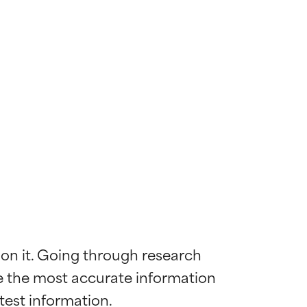
 on it. Going through research 
de the most accurate information 
mostrada y
mostrada y