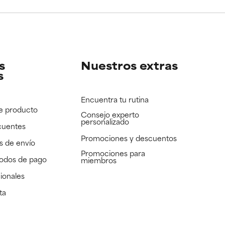
e revisar.
e revisar.
s
Nuestros extras
s
Encuentra tu rutina
e producto
Consejo experto
personalizado
cuentes
Promociones y descuentos​
s de envío
Promociones para
todos de pago
miembros
ionales
ta