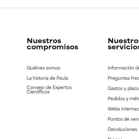
CAR
CAR
strado, pero con la información científica disponible pendiente d
strado, pero con la información científica disponible pendiente d
Nuestros
Nuestro
compromisos
servicio
Quiénes somos
Información d
La historia de Paula
Preguntas fre
Consejo de Expertos
Gastos y plazo
Científicos
Pedidos y mé
Webs internac
Puntos de ven
Devoluciones