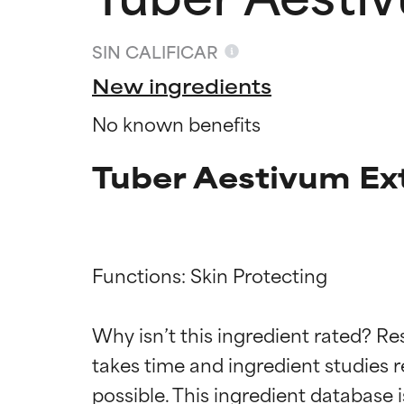
SIN CALIFICAR
New ingredients
No known benefits
Tuber Aestivum Ext
Functions: Skin Protecting

Califica
Califica
Why isn’t this ingredient rated? Re
takes time and ingredient studies r
EXCELENTE
EXCELENTE
Ingrediente sobr
Ingrediente sobr