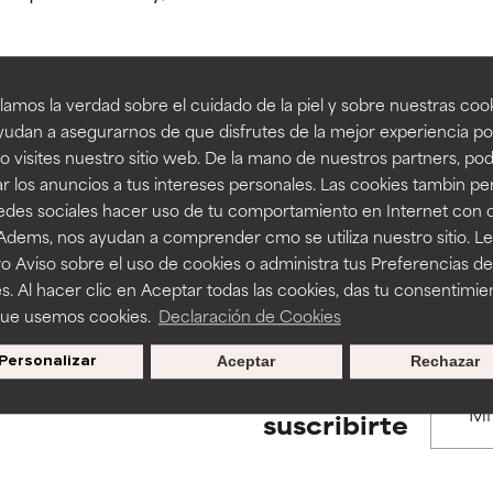
estudios independientes.
estudios independientes.
an beneficiosos como los de la categoría excelente, suelen ser 
an beneficiosos como los de la categoría excelente, suelen ser 
amos la verdad sobre el cuidado de la piel y sobre nuestras cook
ra, la estabilidad o la absorción de una fórmula.
ra, la estabilidad o la absorción de una fórmula.
udan a asegurarnos de que disfrutes de la mejor experiencia po
BACK TO SEARCH
 visites nuestro sitio web. De la mano de nuestros partners, p
E
E
r los anuncios a tus intereses personales. Las cookies tambin p
ciertas limitaciones en cuanto a su apariencia, estabilidad o efic
ciertas limitaciones en cuanto a su apariencia, estabilidad o efic
redes sociales hacer uso de tu comportamiento en Internet con 
s básicos o que no cuentan con suficiente respaldo científico.
s básicos o que no cuentan con suficiente respaldo científico.
 Adems, nos ayudan a comprender cmo se utiliza nuestro sitio. L
s used to assess ingredients in this dictionary. Regulations regar
o Aviso sobre el uso de cookies o administra tus Preferencias de
OMENDABLE
OMENDABLE
s. Al hacer clic en Aceptar todas las cookies, das tu consentimie
recer algunos beneficios se recomienda evitarlo por su probab
recer algunos beneficios se recomienda evitarlo por su probab
que usemos cookies.
Declaración de Cookies
ecialmente si se combina con otros ingredientes problemáticos.
ecialmente si se combina con otros ingredientes problemáticos.
Personalizar
Aceptar
Rechazar
EJABLE
EJABLE
Promociones exclusivas al
suscribirte
rovocar efectos adversos como irritación, inflamación o seque
rovocar efectos adversos como irritación, inflamación o seque
 se utiliza en altas concentraciones o junto con otros ingrediente
 se utiliza en altas concentraciones o junto con otros ingrediente