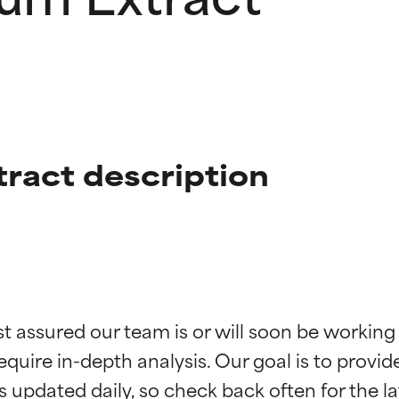
ract description
ciones de ingredientes
ciones de ingredientes
st assured our team is or will soon be working
equire in-depth analysis. Our goal is to provi
esaliente con beneficios reales para la piel. Su eficacia está de
esaliente con beneficios reales para la piel. Su eficacia está de