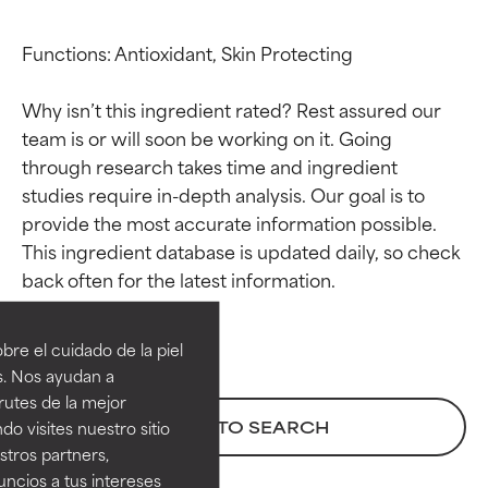
Functions: Antioxidant, Skin Protecting

Why isn’t this ingredient rated? Rest assured our 
team is or will soon be working on it. Going 
through research takes time and ingredient 
studies require in-depth analysis. Our goal is to 
provide the most accurate information possible. 
This ingredient database is updated daily, so check 
Calificaciones de
Calificaciones de
ingredientes
ingredientes
re el cuidado de la piel
EXCELENTE
EXCELENTE
s. Nos ayudan a
Ingrediente sobresaliente con
Ingrediente sobresaliente con
rutes de la mejor
beneficios reales para la piel. Su
beneficios reales para la piel. Su
BACK TO SEARCH
do visites nuestro sitio
eficacia está demostrada y
eficacia está demostrada y
tros partners,
respaldada por estudios
respaldada por estudios
ncios a tus intereses