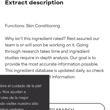
Extract description
Functions: Skin Conditioning

Why isn’t this ingredient rated? Rest assured our 
team is or will soon be working on it. Going 
through research takes time and ingredient 
studies require in-depth analysis. Our goal is to 
provide the most accurate information possible. 
Calificaciones de
Calificaciones de
This ingredient database is updated daily, so check 
ingredientes
ingredientes
re el cuidado de la piel
EXCELENTE
EXCELENTE
s. Nos ayudan a
Ingrediente sobresaliente con
Ingrediente sobresaliente con
rutes de la mejor
beneficios reales para la piel. Su
beneficios reales para la piel. Su
do visites nuestro sitio
eficacia está demostrada y
eficacia está demostrada y
tros partners,
BACK TO SEARCH