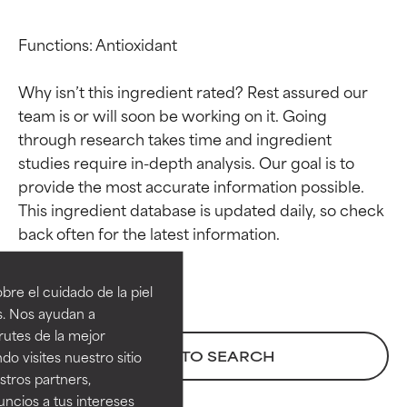
Functions: Antioxidant

Why isn’t this ingredient rated? Rest assured our 
team is or will soon be working on it. Going 
through research takes time and ingredient 
studies require in-depth analysis. Our goal is to 
provide the most accurate information possible. 
This ingredient database is updated daily, so check 
Calificaciones de
Calificaciones de
ingredientes
ingredientes
re el cuidado de la piel
EXCELENTE
EXCELENTE
s. Nos ayudan a
Ingrediente sobresaliente con
Ingrediente sobresaliente con
rutes de la mejor
beneficios reales para la piel. Su
beneficios reales para la piel. Su
BACK TO SEARCH
do visites nuestro sitio
eficacia está demostrada y
eficacia está demostrada y
tros partners,
respaldada por estudios
respaldada por estudios
ncios a tus intereses