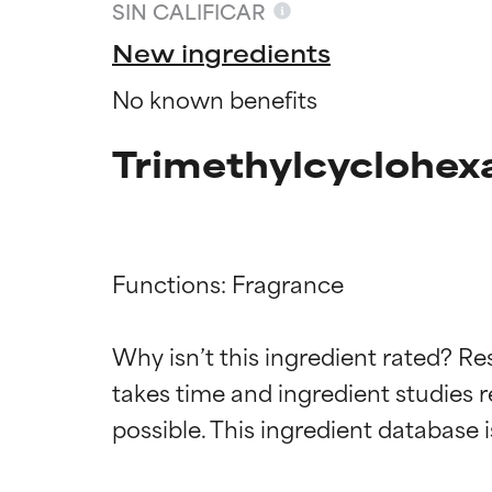
SIN CALIFICAR
New ingredients
No known benefits
Trimethylcyclohexa
Functions: Fragrance

Califica
Califica
Why isn’t this ingredient rated? Re
takes time and ingredient studies r
EXCELENTE
EXCELENTE
Ingrediente sobr
Ingrediente sobr
respaldada por 
respaldada por 