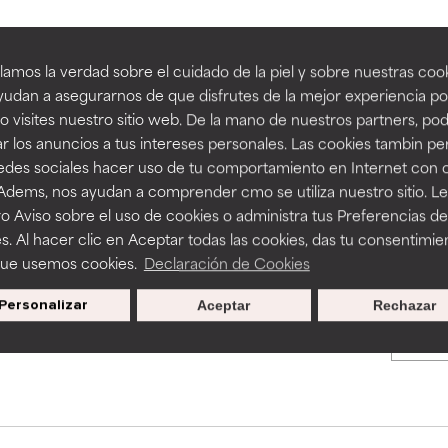
an beneficiosos como los de la categoría excelente, suelen ser 
an beneficiosos como los de la categoría excelente, suelen ser 
amos la verdad sobre el cuidado de la piel y sobre nuestras cook
BACK TO SEARCH
ra, la estabilidad o la absorción de una fórmula.
ra, la estabilidad o la absorción de una fórmula.
udan a asegurarnos de que disfrutes de la mejor experiencia po
 visites nuestro sitio web. De la mano de nuestros partners, p
E
E
r los anuncios a tus intereses personales. Las cookies tambin p
ciertas limitaciones en cuanto a su apariencia, estabilidad o efic
ciertas limitaciones en cuanto a su apariencia, estabilidad o efic
redes sociales hacer uso de tu comportamiento en Internet con 
s básicos o que no cuentan con suficiente respaldo científico.
s básicos o que no cuentan con suficiente respaldo científico.
s used to assess ingredients in this dictionary. Regulations regar
 Adems, nos ayudan a comprender cmo se utiliza nuestro sitio. L
o Aviso sobre el uso de cookies o administra tus Preferencias de
OMENDABLE
OMENDABLE
s. Al hacer clic en Aceptar todas las cookies, das tu consentimie
recer algunos beneficios se recomienda evitarlo por su probab
recer algunos beneficios se recomienda evitarlo por su probab
que usemos cookies.
Declaración de Cookies
ecialmente si se combina con otros ingredientes problemáticos.
ecialmente si se combina con otros ingredientes problemáticos.
Personalizar
Aceptar
Rechazar
Promociones exclusivas al
EJABLE
EJABLE
suscribirte
rovocar efectos adversos como irritación, inflamación o seque
rovocar efectos adversos como irritación, inflamación o seque
 se utiliza en altas concentraciones o junto con otros ingrediente
 se utiliza en altas concentraciones o junto con otros ingrediente
CAR
CAR