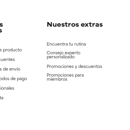
e revisar.
e revisar.
s
Nuestros extras
s
Encuentra tu rutina
e producto
Consejo experto
personalizado
cuentes
Promociones y descuentos​
s de envío
Promociones para
todos de pago
miembros
ionales
ta