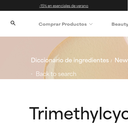
-15% en esenciales de verano
Comprar Productos
Beaut
Diccionario de ingredientes
New 
Back to search
Trimethylcy