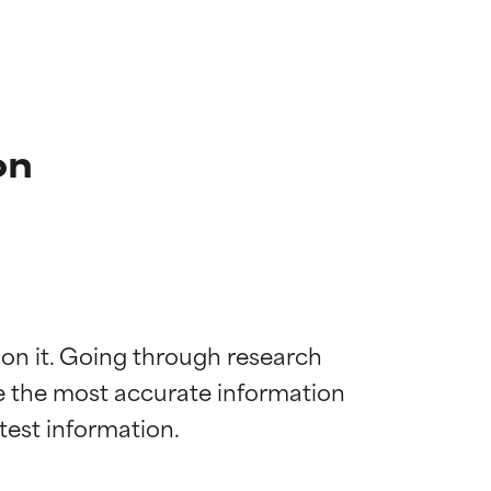
on
 on it. Going through research 
de the most accurate information 
mostrada y
mostrada y