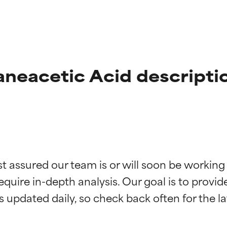
neacetic Acid descripti
ciones de ingredientes
ciones de ingredientes
st assured our team is or will soon be working
equire in-depth analysis. Our goal is to provi
esaliente con beneficios reales para la piel. Su eficacia está de
esaliente con beneficios reales para la piel. Su eficacia está de
estudios independientes.
estudios independientes.