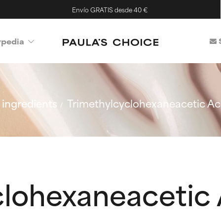
Envío GRATIS desde 40 €
ypedia
ingredients
Trimethylcyclohexaneacetic Ac
clohexaneacetic 