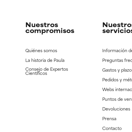
strado, pero con la información científica disponible pendiente d
strado, pero con la información científica disponible pendiente d
Nuestros
Nuestro
compromisos
servicio
Quiénes somos
Información d
La historia de Paula
Preguntas fre
Consejo de Expertos
Gastos y plazo
Científicos
Pedidos y mé
Webs internac
Puntos de ven
Devoluciones
Prensa
Contacto